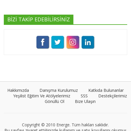
BİZİ TAKİP EDEBİLİRSİNİZ
Pınar Demirkan
Tüm yazıları görüntüle
Umut Cantörü
Tüm yazıları görüntüle
Hakkımızda
Danışma Kurulumuz
Katkıda Bulunanlar
Yeşilist Eğitim Ve Atölyelerimiz
SSS
Destekçilerimiz
Gönüllü Ol
Bize Ulaşın
VEGG İstanbul
Tüm yazıları görüntüle
Copyright © 2010 Energe. Tüm hakları saklıdır.
Bu sayfayı ziyaret ettiğinizde kullanım ve satış koşullarını okumuş