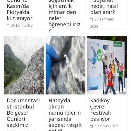
Kasım’da
için antik
nedir, nasıl
Florya’da
mimariden
planlanır?
kutlanıyor
neler
28 Temmuz
öğrenebiliriz
30 Ekim 2023
2023
?
28 Ağustos
2023
Documentari
Hatay’da
Kadıköy
st İstanbul
alınan
Çevre
Belgesel
numunelerin
Festivali
Günleri
yarısında
başlıyor
seçkimiz
asbest tespit
30 Mayıs 2023