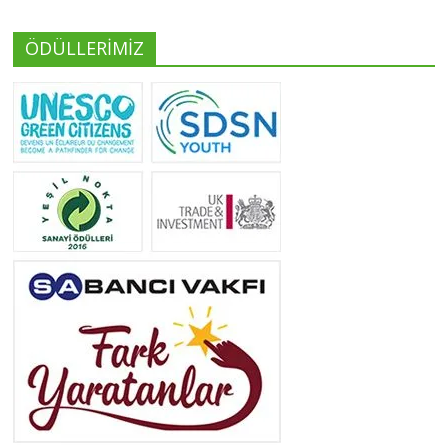
ÖDÜLLERİMİZ
Yeliz Yılmaz
Tüm yazıları görüntüle
Neslihan Edeş
Tüm yazıları görüntüle
Yeşilist
Tüm yazıları görüntüle