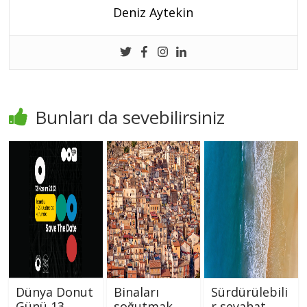
Deniz Aytekin
Bunları da sevebilirsiniz
Dünya Donut
Binaları
Sürdürülebili
Günü 13
soğutmak
r seyahat