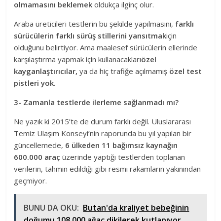
olmamasını beklemek
oldukça ilginç olur.
Araba üreticileri testlerin bu şekilde yapılmasını,
farklı
sürücülerin farklı sürüş stillerini yansıtmak
için
olduğunu belirtiyor. Ama maalesef sürücülerin ellerinde
karşılaştırma yapmak için kullanacakları
özel
kayganlaştırıcılar,
ya da hiç trafiğe açılmamış
özel test
pistleri yok.
3- Zamanla testlerde ilerleme sağlanmadı mı?
Ne yazık ki 2015’te de durum farklı değil. Uluslararası
Temiz Ulaşım Konseyi’nin raporunda bu yıl yapılan bir
güncellemede,
6 ülkeden 11 bağımsız kaynağın
600.000 araç
üzerinde yaptığı testlerden toplanan
verilerin, tahmin edildiği gibi resmi rakamların yakınından
geçmiyor.
BUNU DA OKU:
Butan'da kraliyet bebeğinin
doğumu 108.000 ağaç dikilerek kutlanıyor