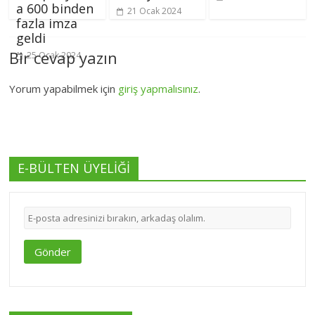
a 600 binden
21 Ocak 2024
fazla imza
geldi
Bir cevap yazın
25 Ocak 2024
Yorum yapabilmek için
giriş yapmalısınız
.
E-BÜLTEN ÜYELİĞİ
Gönder