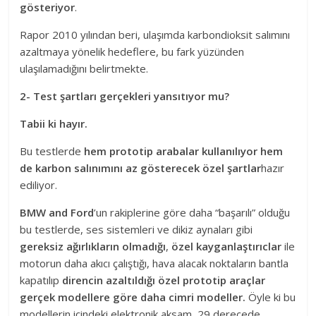
gösteriyor
.
Rapor 2010 yılından beri, ulaşımda karbondioksit salımını
azaltmaya yönelik hedeflere, bu fark yüzünden
ulaşılamadığını belirtmekte.
2- Test şartları gerçekleri yansıtıyor mu?
Tabii ki hayır.
Bu testlerde
hem prototip arabalar kullanılıyor hem
de karbon salınımını az gösterecek özel şartlar
hazır
ediliyor.
BMW and Ford
’un rakiplerine göre daha “başarılı” olduğu
bu testlerde, ses sistemleri ve dikiz aynaları gibi
gereksiz ağırlıkların olmadığı
,
özel kayganlaştırıclar
ile
motorun daha akıcı çalıştığı, hava alacak noktaların bantla
kapatılıp
direncin azaltıldığı özel prototip araçlar
gerçek modellere göre daha cimri modeller.
Öyle ki bu
modellerin içindeki elektronik aksam, 29 derecede