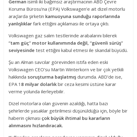
German
isimli iki bağımsız araştırmacının ABD Çevre
Koruma Bürosu’na (EPA) Volkswagen’e ait dizel motorlu
araçlarda şirketin
kamuoyuna sunduğu raporlarında
yanlışlıklar
fark ettiğini açıklaması ile ortaya çıktı.
Volkswagen gaz salım testlerinde arabalarını bilerek
“tam güç” motor kullanımında değil, “güvenli sürüş”
seviyesinde
test ettiğini kabul etmesi ile skandal büyüdü.
Şu an Alman savcılar görevinden istifa eden eski
Volkswagen CEO’su Martin Winterkorn ve bir çok yetkili
hakkında
soruşturma başlatmış
durumda. ABD’de ise,
EPA 1
8 milyar dolarlık
bir ceza kesimi üstüne karar
verme yolunda ilerleyebilir.
Dizel motorlara olan güvenin azaldığı, hatta bazı
şehirlerde yasaklar getirilmesi düşünüldüğüı için, böyle bir
haberin çıkması
çok büyük ihtimal bu kararların
alınmasını hızlandıracak.