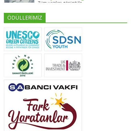
Tüm yazıları görüntüle
ÖDÜLLERİMİZ
Yeliz Yılmaz
Tüm yazıları görüntüle
Neslihan Edeş
Tüm yazıları görüntüle
Yeşilist
Tüm yazıları görüntüle