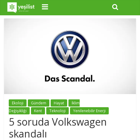
Ekoloji
Gündem
Hayat
İklim
Değişikliği
Kent
Teknoloji
Yenilenebilir Enerji
5 soruda Volkswagen
skandalı