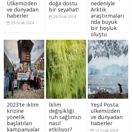
Ülkemizden
doğa dostu
nedeniyle
ve dünyadan
bir seyahat!
Arktik
haberler
araştırmaları
28 Ocak 2024
nda büyük
29 Ocak 2024
bir boşluk
oluştu
26 Ocak 2024
2023’te iklim
İklim
Yeşil Posta:
krizine
değişikliği
ülkemizden
yönelik
ruh sağlımızı
ve dünyadan
başlatılan
nasıl
haberler
kampanyalar
etkiliyor?
15 Ocak 2024