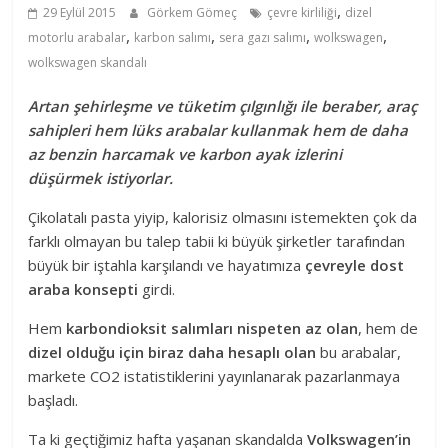
,
29 Eylül 2015
Görkem Gömeç
çevre kirliliği
dizel
,
,
,
,
motorlu arabalar
karbon salımı
sera gazı salımı
wolkswagen
wolkswagen skandalı
Artan şehirleşme ve tüketim çılgınlığı ile beraber, araç
sahipleri hem lüks arabalar kullanmak hem de daha
az benzin harcamak ve karbon ayak izlerini
düşürmek istiyorlar.
Çikolatalı pasta yiyip, kalorisiz olmasını istemekten çok da
farklı olmayan bu talep tabii ki büyük şirketler tarafından
büyük bir iştahla karşılandı ve hayatımıza
çevreyle dost
araba konsepti
girdi.
Hem
karbondioksit salımları nispeten az olan
, hem de
dizel olduğu için biraz daha hesaplı olan
bu arabalar,
markete CO2 istatistiklerini yayınlanarak pazarlanmaya
başladı.
Ta ki geçtiğimiz hafta yaşanan skandalda
Volkswagen’in