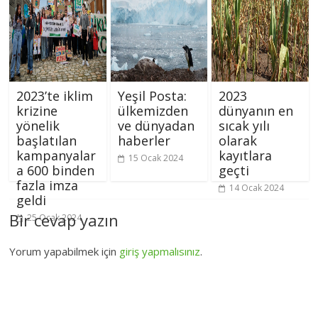
2023’te iklim
Yeşil Posta:
2023
krizine
ülkemizden
dünyanın en
yönelik
ve dünyadan
sıcak yılı
başlatılan
haberler
olarak
kampanyalar
kayıtlara
15 Ocak 2024
a 600 binden
geçti
fazla imza
14 Ocak 2024
geldi
Bir cevap yazın
25 Ocak 2024
Yorum yapabilmek için
giriş yapmalısınız
.