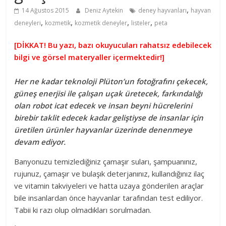
,
14 Ağustos 2015
Deniz Aytekin
deney hayvanları
hayvan
,
,
,
,
deneyleri
kozmetik
kozmetik deneyler
listeler
peta
[DİKKAT! Bu yazı, bazı okuyucuları rahatsız edebilecek
bilgi ve görsel materyaller içermektedir!]
Her ne kadar teknoloji Plüton’un fotoğrafını çekecek,
güneş enerjisi ile çalışan uçak üretecek, farkındalığı
olan robot icat edecek ve insan beyni hücrelerini
birebir taklit edecek kadar geliştiyse de insanlar için
üretilen ürünler hayvanlar üzerinde denenmeye
devam ediyor.
Banyonuzu temizlediğiniz çamaşır suları, şampuanınız,
rujunuz, çamaşır ve bulaşık deterjanınız, kullandığınız ilaç
ve vitamin takviyeleri ve hatta uzaya gönderilen araçlar
bile insanlardan önce hayvanlar tarafından test ediliyor.
Tabii ki razı olup olmadıkları sorulmadan.