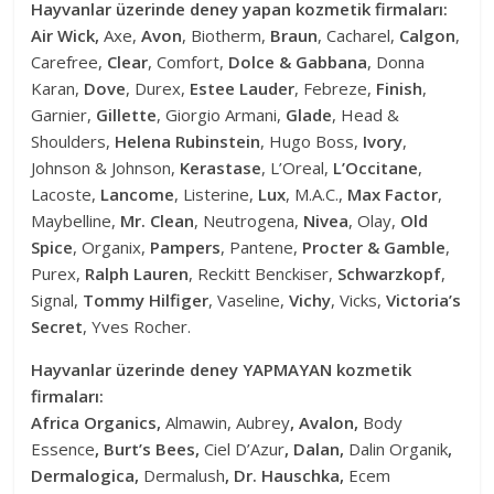
Hayvanlar üzerinde deney yapan kozmetik firmaları:
Air Wick,
Axe,
Avon
, Biotherm,
Braun
, Cacharel,
Calgon
,
Carefree,
Clear
, Comfort,
Dolce & Gabbana
, Donna
Karan,
Dove
, Durex,
Estee Lauder
, Febreze,
Finish
,
Garnier,
Gillette
, Giorgio Armani,
Glade
, Head &
Shoulders,
Helena Rubinstein
, Hugo Boss,
Ivory
,
Johnson & Johnson,
Kerastase
, L’Oreal,
L’Occitane
,
Lacoste,
Lancome
, Listerine,
Lux
, M.A.C.,
Max Factor
,
Maybelline,
Mr. Clean
, Neutrogena,
Nivea
, Olay,
Old
Spice
, Organix,
Pampers
, Pantene,
Procter & Gamble
,
Purex,
Ralph Lauren
, Reckitt Benckiser,
Schwarzkopf
,
Signal,
Tommy Hilfiger
, Vaseline,
Vichy
, Vicks,
Victoria’s
Secret
, Yves Rocher.
Hayvanlar üzerinde deney YAPMAYAN kozmetik
firmaları:
Africa Organics,
Almawin, Aubrey
, Avalon,
Body
Essence
, Burt’s Bees,
Ciel D’Azur
, Dalan,
Dalin Organik
,
Dermalogica,
Dermalush
, Dr. Hauschka,
Ecem