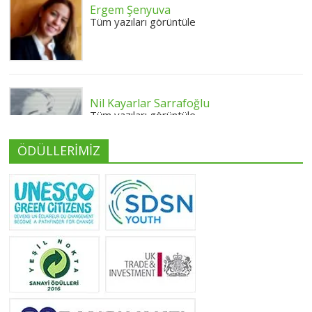
Ergem Şenyuva
Tüm yazıları görüntüle
Nil Kayarlar Sarrafoğlu
Tüm yazıları görüntüle
ÖDÜLLERİMİZ
Yeliz Yılmaz
Tüm yazıları görüntüle
Neslihan Edeş
Tüm yazıları görüntüle