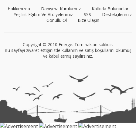
Hakkımızda
Danışma Kurulumuz
Katkıda Bulunanlar
Yeşilist Eğitim Ve Atölyelerimiz
SSS
Destekçilerimiz
Gönüllü Ol
Bize Ulaşın
VEGG İstanbul
Tüm yazıları görüntüle
Copyright © 2010 Energe. Tüm hakları saklıdır.
Bu sayfayı ziyaret ettiğinizde kullanım ve satış koşullarını okumuş
ve kabul etmiş sayılırsınız.
Müge Suyolcu
Tüm yazıları görüntüle
Naz Kural
Tüm yazıları görüntüle