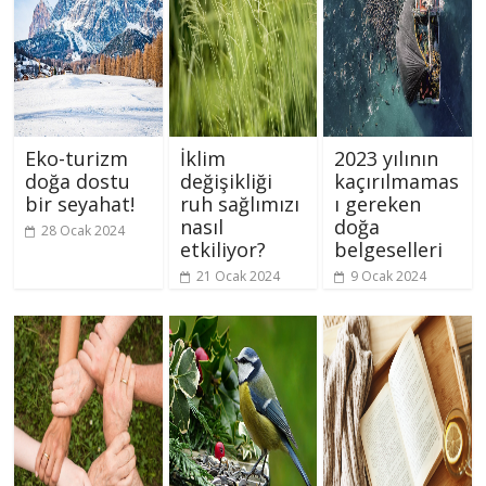
Eko-turizm
İklim
2023 yılının
doğa dostu
değişikliği
kaçırılmamas
bir seyahat!
ruh sağlımızı
ı gereken
nasıl
doğa
28 Ocak 2024
etkiliyor?
belgeselleri
21 Ocak 2024
9 Ocak 2024