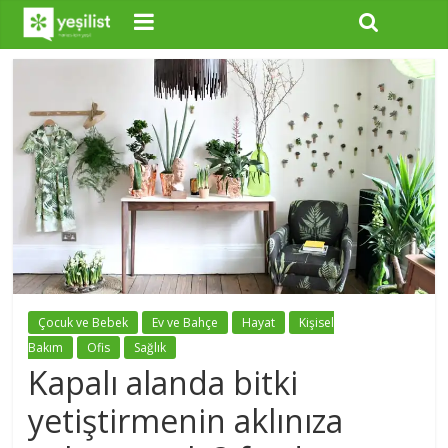
Çocuk ve Bebek
Ev ve Bahçe
Hayat
Kişisel
Bakım
Ofis
Sağlık
Kapalı alanda bitki
yetiştirmenin aklınıza