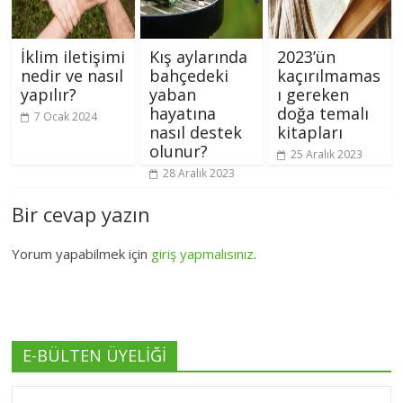
İklim iletişimi
Kış aylarında
2023’ün
nedir ve nasıl
bahçedeki
kaçırılmamas
yapılır?
yaban
ı gereken
hayatına
doğa temalı
7 Ocak 2024
nasıl destek
kitapları
olunur?
25 Aralık 2023
28 Aralık 2023
Bir cevap yazın
Yorum yapabilmek için
giriş yapmalısınız
.
E-BÜLTEN ÜYELİĞİ