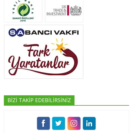
Neslihan Edeş
Tüm yazıları görüntüle
Yeşilist
Tüm yazıları görüntüle
BİZİ TAKİP EDEBİLİRSİNİZ
Pınar Demirkan
Tüm yazıları görüntüle