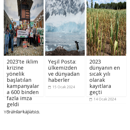
2023’te iklim
Yeşil Posta:
2023
krizine
ülkemizden
dünyanın en
yönelik
ve dünyadan
sıcak yılı
başlatılan
haberler
olarak
kampanyalar
kayıtlara
15 Ocak 2024
a 600 binden
geçti
fazla imza
14 Ocak 2024
geldi
Yorumlar kapatıldı.
25 Ocak 2024