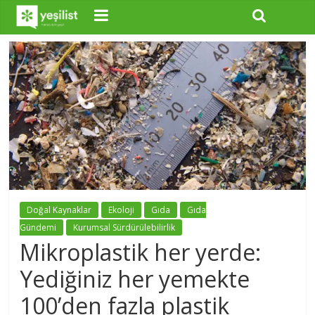
Doğal Kaynaklar
Ekoloji
Gıda
Gıda
Gündemi
Kurumsal Sürdürülebilirlik
Mikroplastik her yerde:
Yediğiniz her yemekte
100’den fazla plastik