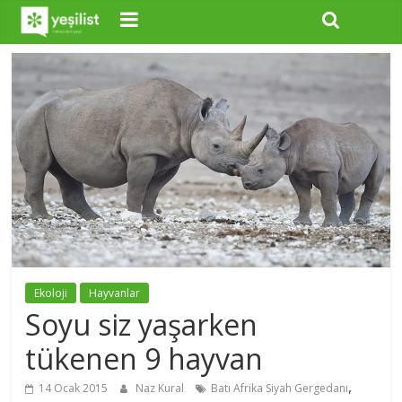
Ekoloji
Hayvanlar
Soyu siz yaşarken
tükenen 9 hayvan
,
14 Ocak 2015
Naz Kural
Batı Afrika Siyah Gergedanı