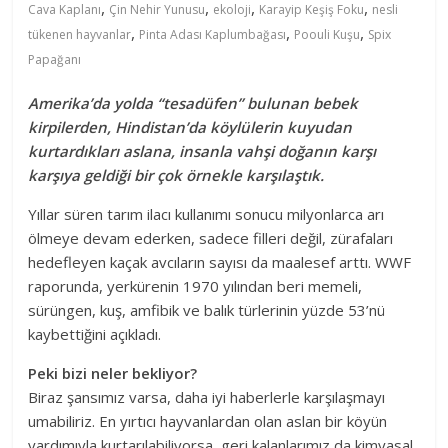
,
,
,
,
Cava Kaplanı
Çin Nehir Yunusu
ekoloji
Karayip Keşiş Foku
nesli
,
,
,
tükenen hayvanlar
Pinta Adası Kaplumbağası
Poouli Kuşu
Spix
Papağanı
Amerika’da yolda “tesadüfen” bulunan bebek
kirpilerden, Hindistan’da köylülerin kuyudan
kurtardıkları aslana, insanla vahşi doğanın karşı
karşıya geldiği bir çok örnekle karşılaştık.
Yıllar süren tarım ilacı kullanımı sonucu milyonlarca arı
ölmeye devam ederken, sadece filleri değil, zürafaları
hedefleyen kaçak avcıların sayısı da maalesef arttı. WWF
raporunda, yerkürenin 1970 yılından beri memeli,
sürüngen, kuş, amfibik ve balık türlerinin yüzde 53’nü
kaybettiğini açıkladı.
Peki bizi neler bekliyor?
Biraz şansımız varsa, daha iyi haberlerle karşılaşmayı
umabiliriz. En yırtıcı hayvanlardan olan aslan bir köyün
yardımıyla kurtarılabiliyorsa, geri kalanlarımız da kimyasal