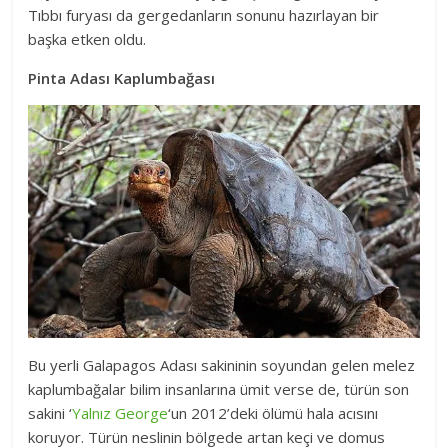
Tıbbı furyası da gergedanların sonunu hazırlayan bir
başka etken oldu.
Pinta Adası Kaplumbağası
Bu yerli Galapagos Adası sakininin soyundan gelen melez
kaplumbağalar bilim insanlarına ümit verse de, türün son
sakini ‘
Yalnız George
‘un 2012’deki ölümü hala acısını
koruyor. Türün neslinin bölgede artan keçi ve domus