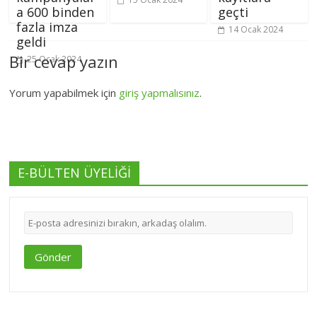
a 600 binden
geçti
fazla imza
14 Ocak 2024
geldi
Bir cevap yazın
25 Ocak 2024
Yorum yapabilmek için
giriş yapmalısınız
.
E-BÜLTEN ÜYELİĞİ
Gönder