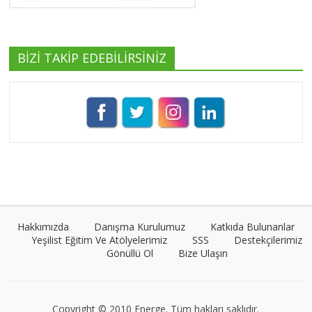
BİZİ TAKİP EDEBİLİRSİNİZ
Pınar Demirkan
Tüm yazıları görüntüle
Umut Cantörü
Tüm yazıları görüntüle
Hakkımızda
Danışma Kurulumuz
Katkıda Bulunanlar
Yeşilist Eğitim Ve Atölyelerimiz
SSS
Destekçilerimiz
Gönüllü Ol
Bize Ulaşın
VEGG İstanbul
Tüm yazıları görüntüle
Copyright © 2010 Energe. Tüm hakları saklıdır.