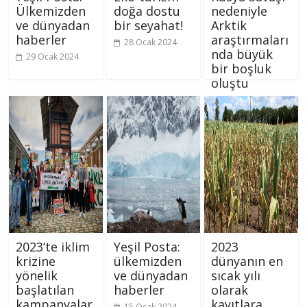
Ülkemizden
doğa dostu
nedeniyle
ve dünyadan
bir seyahat!
Arktik
haberler
araştırmaları
28 Ocak 2024
nda büyük
29 Ocak 2024
bir boşluk
oluştu
26 Ocak 2024
2023’te iklim
Yeşil Posta:
2023
krizine
ülkemizden
dünyanın en
yönelik
ve dünyadan
sıcak yılı
başlatılan
haberler
olarak
kampanyalar
kayıtlara
15 Ocak 2024