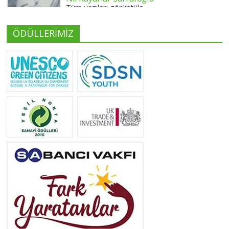
Tüm yazıları görüntüle
ÖDÜLLERİMİZ
Yeliz Yılmaz
Tüm yazıları görüntüle
Neslihan Edeş
Tüm yazıları görüntüle
Yeşilist
Tüm yazıları görüntüle