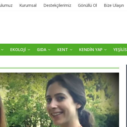
ulumuz
Kurumsal
Destekçilerimiz
Gönüllü Ol
Bize Ulaşın
EKOLOJİ
GIDA
KENT
KENDİN YAP
YEŞİLİ