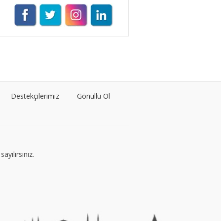
Müge Suyolcu
Tüm yazıları görüntüle
Naz Kural
Tüm yazıları görüntüle
Destekçilerimiz
Gönüllü Ol
Sezin İlbasmış
Tüm yazıları görüntüle
ayılırsınız.
Nermin Köse
Tüm yazıları görüntüle