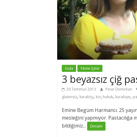
Gıda
Yeme İçme
3 beyazsız çiğ pa
20 Temmuz 2013
Pınar Demirkan
,
,
,
,
glutensiz
karaköy
koç hukuk
kurabiye
pa
Emine Begüm Harmancı. 25 yaşın
mesleğini yapmıyor. Pastacılığa 
bildiğimiz...
Devam