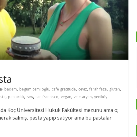
sta
,
,
,
,
,
,
badem
begüm cemiloğlu
cafe gratitude
ceviz
ferah feza
gluten
,
,
,
,
,
,
sta
pastacılık
raw
san fransisco
vegan
vejetaryen
yeniköy
da Koç Üniversitesi Hukuk Fakültesi mezunu ama o;
merak salmış, pasta yapıp satıyor ama bu pastalar