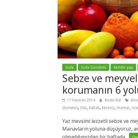
Gıda
Gıda Gündemi
Kendin yap
Sebze ve meyveler
korumanın 6 yol
17 Haziran 2014
Beste Bal
ahu
,
,
,
,
,
domates
Dut
kabak
kereviz
mantar
mar
Yaz mevsimi lezzetli sebze ve me
Manavların yoluna düşüyoruz, an
olmadığımızdan bir haftada...
De