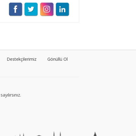
Müge Suyolcu
Tüm yazıları görüntüle
Naz Kural
Tüm yazıları görüntüle
Destekçilerimiz
Gönüllü Ol
Sezin İlbasmış
Tüm yazıları görüntüle
ayılırsınız.
Esra Gürses
Tüm yazıları görüntüle