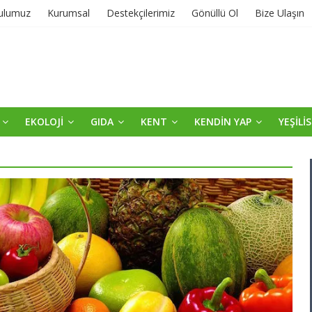
ulumuz
Kurumsal
Destekçilerimiz
Gönüllü Ol
Bize Ulaşın
EKOLOJİ
GIDA
KENT
KENDİN YAP
YEŞİLİ