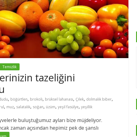
Temizlik
inizin tazeliğini
u
,
,
,
,
,
,
dudu
böğürtlen
brokoli
brüksel lahanası
Çilek
dolmalık biber
,
,
,
,
,
,
ul
muz
salatalık
soğan
üzüm
yeşil fasülye
yeşillik
yvelerle buluştuğumuz ayları bize müjdeliyor.
cak zaman açısından hepimiz pek de şanslı
vam