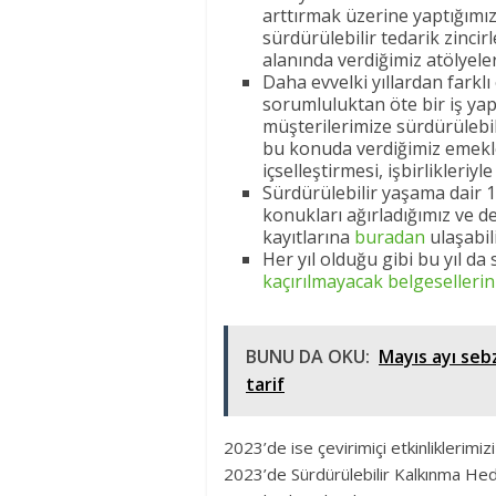
arttırmak üzerine yaptığımız
sürdürülebilir tedarik zinci
alanında verdiğimiz atölyele
Daha evvelki yıllardan farklı
sorumluluktan öte bir iş yapı
müşterilerimize sürdürülebilir
bu konuda verdiğimiz emekler
içselleştirmesi, işbirlikleri
Sürdürülebilir yaşama dair 1
konukları ağırladığımız ve de
kayıtlarına
buradan
ulaşabili
Her yıl olduğu gibi bu yıl da 
kaçırılmayacak belgesellerini
BUNU DA OKU:
Mayıs ayı seb
tarif
2023’de ise çevirimiçi etkinliklerimi
2023’de Sürdürülebilir Kalkınma Hedefl