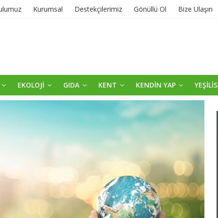
ulumuz
Kurumsal
Destekçilerimiz
Gönüllü Ol
Bize Ulaşın
EKOLOJİ
GIDA
KENT
KENDİN YAP
YEŞİLİ