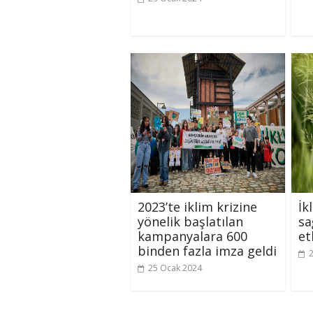
2023’te iklim krizine
İk
yönelik başlatılan
sa
kampanyalara 600
et
binden fazla imza geldi
25 Ocak 2024