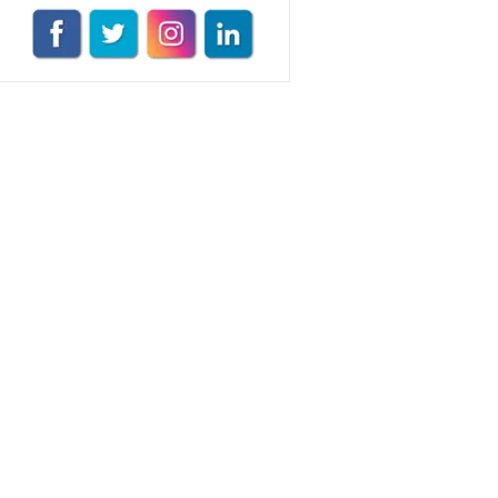
Müge Suyolcu
Tüm yazıları görüntüle
Naz Kural
Tüm yazıları görüntüle
Sezin İlbasmış
Tüm yazıları görüntüle
Nermin Köse
Tüm yazıları görüntüle