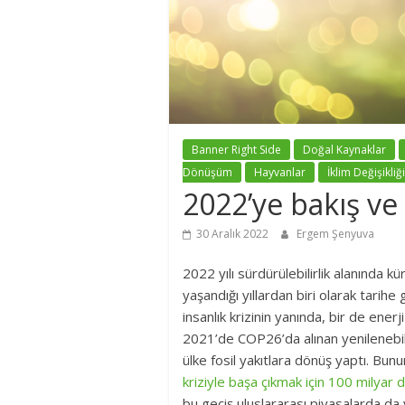
Banner Right Side
Doğal Kaynaklar
Dönüşüm
Hayvanlar
İklim Değişikliği
2022’ye bakış ve
30 Aralık 2022
Ergem Şenyuva
2022 yılı sürdürülebilirlik alanında kür
yaşandığı yıllardan biri olarak tarih
insanlık krizinin yanında, bir de enerj
2021’de COP26’da alınan yenilenebilir
ülke fosil yakıtlara dönüş yaptı. Bun
kriziyle başa çıkmak için 100 milyar 
bu geçiş uluslararası piyasalarda da 