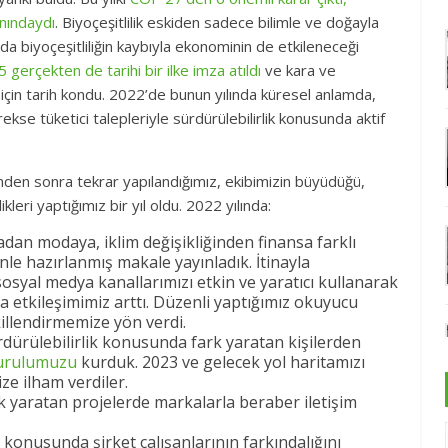
nındaydı
. Biyoçeşitlilik eskiden sadece bilimle ve doğayla
llarda biyoçeşitliliğin kaybıyla ekonominin de etkileneceği
gerçekten de tarihi bir ilke imza atıldı
ve kara ve
 için tarih kondu. 2022’de bunun yılında küresel anlamda,
ekse tüketici talepleriyle sürdürülebilirlik konusunda aktif
inden sonra tekrar yapılandığımız, ekibimizin büyüdüğü,
likleri yaptığımız bir yıl oldu. 2022 yılında:
dadan modaya, iklim değişikliğinden finansa farklı
le hazırlanmış makale yayınladık. İtinayla
 sosyal medya kanallarımızı etkin ve yaratıcı kullanarak
 etkileşimimiz arttı. Düzenli yaptığımız okuyucu
ekillendirmemize yön verdi.
dürülebilirlik konusunda fark yaratan kişilerden
urulumuzu
kurduk. 2023 ve gelecek yol haritamızı
ze ilham verdiler.
rk yaratan projelerde markalarla beraber iletişim
k konusunda şirket çalışanlarının farkındalığını