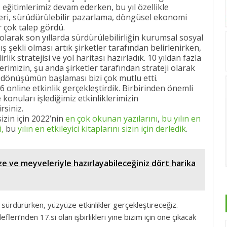
 eğitimlerimiz devam ederken, bu yıl özellikle
rleri, sürüdürülebilir pazarlama, döngüsel ekonomi
r çok talep gördü.
 olarak son yıllarda sürdürülebilirliğin kurumsal sosyal
ş şekli olması artık şirketler tarafından belirlenirken,
lik stratejisi ve yol haritası hazırladık. 10 yıldan fazla
imizin, şu anda şirketler tarafından strateji olarak
yle dönüşümün başlaması bizi çok mutlu etti.
6 online etkinlik gerçekleştirdik. Birbirinden önemli
 konuları işlediğimiz etkinliklerimizin
rsiniz.
sizin için 2022’nin
en çok okunan yazılarını
,
bu yılın en
,
bu
yılın en etkileyici kitaplarını sizin için derledik
.
ze ve meyveleriyle hazırlayabileceğiniz dört harika
zi sürdürürken, yüzyüze etkinlikler gerçekleştireceğiz.
eri’nden 17.si olan işbirlikleri yine bizim için öne çıkacak