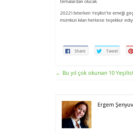
temalardan olucak.
2022’i biterken Yeşilist’te emeği ge
mümkün kılan herkese teşekkür edi
Share
Tweet
←
Bu yıl çok okunan 10 Yeşilist
Ergem Şenyu