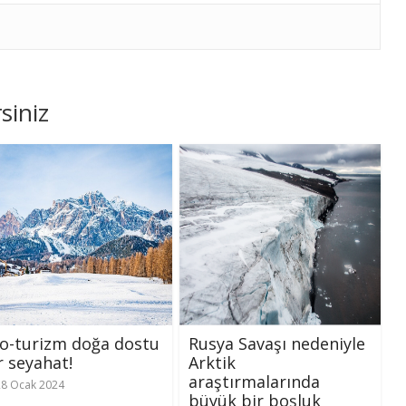
siniz
o-turizm doğa dostu
Rusya Savaşı nedeniyle
r seyahat!
Arktik
araştırmalarında
28 Ocak 2024
büyük bir boşluk