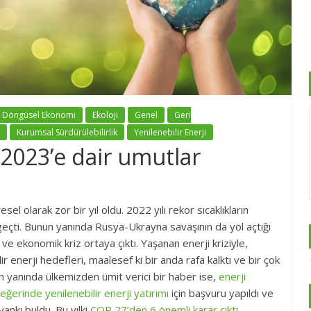
Döngüsel Ekonomi
Ekoloji
Genel
Geri
Kurumsal Sürdürülebilirlik
Yenilenebilir Enerji
 2023’e dair umutlar
esel olarak zor bir yıl oldu. 2022 yılı rekor sıcaklıkların
e geçti. Bunun yanında Rusya-Ukrayna savaşının da yol açtığı
i ve ekonomik kriz ortaya çıktı. Yaşanan enerji kriziyle,
 enerji hedefleri, maalesef ki bir anda rafa kalktı ve bir çok
un yanında ülkemizden ümit verici bir haber ise,
enerji
değerinde yenilenebilir enerji yatırımı
için başvuru yapıldı ve
yankı buldu. Bu yılki
COP 27’den 6 önemli karar çıktı,