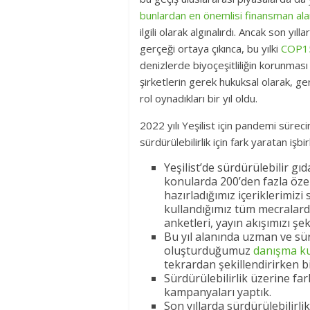
bunlardan en önemlisi finansman ala
ilgili olarak algınalırdı. Ancak son yı
gerçeği ortaya çıkınca, bu yılki
COP15 
denizlerde biyoçeşitliliğin korunması
şirketlerin gerek hukuksal olarak, ger
rol oynadıkları bir yıl oldu.
2022 yılı Yeşilist için pandemi sürec
sürdürülebilirlik için fark yaratan işbir
Yeşilist’de sürdürülebilir gı
konularda 200’den fazla özen
hazırladığımız içeriklerimizi
kullandığımız tüm mecralarda
anketleri, yayın akışımızı ş
Bu yıl alanında uzman ve sür
oluşturduğumuz
danışma k
tekrardan şekillendirirken bi
Sürdürülebilirlik üzerine fa
kampanyaları yaptık.
Son yıllarda sürdürülebilirli