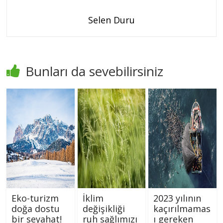
Selen Duru
Bunları da sevebilirsiniz
Eko-turizm
İklim
2023 yılının
doğa dostu
değişikliği
kaçırılmamas
bir seyahat!
ruh sağlımızı
ı gereken