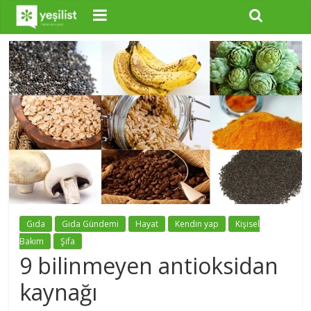
Gıda
Gıda Gündemi
Hayat
Kendin yap
Kişisel
Bakım
Şifa
9 bilinmeyen antioksidan
kaynağı