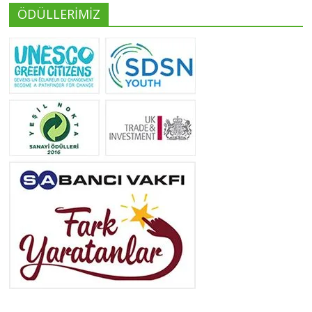
ÖDÜLLERİMİZ
Yeliz Yılmaz
Tüm yazıları görüntüle
Neslihan Edeş
Tüm yazıları görüntüle
Yeşilist
Tüm yazıları görüntüle