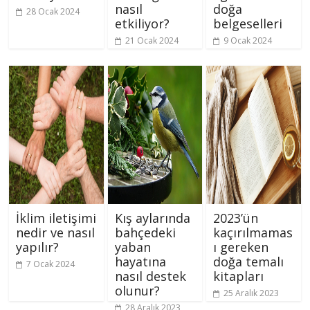
nasıl
doğa
28 Ocak 2024
etkiliyor?
belgeselleri
21 Ocak 2024
9 Ocak 2024
İklim iletişimi
Kış aylarında
2023’ün
nedir ve nasıl
bahçedeki
kaçırılmamas
yapılır?
yaban
ı gereken
hayatına
doğa temalı
7 Ocak 2024
nasıl destek
kitapları
olunur?
25 Aralık 2023
28 Aralık 2023