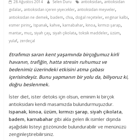
,
28 Ağustos 2014
Selen Duru
antioksidan
antioksidan
,
,
,
gıdalar
antioksidan içeren yiyecekler
antioksidan meyveler
,
,
,
,
,
antioksidan ne demek
badem
chia
doğal reçeteler
enginar kalbi
,
,
,
,
,
,
esmer pirinç
Ispanak
kahve
karnabahar
kinoa
kırmızı şarap
,
,
,
,
,
,
mantar
muz
siyah çay
siyah çikolata
toksik maddeler
üzüm
,
yulaf
zerdeçal
Etrafımızı saran kent yaşamında birçoğumuz kirli
havanın, trafiğin, hatta stresin ruhumuz ve
bedenimiz üzerindeki etkisini atma çabası
içerisindeyiz. Bunu yapmanın bir yolu da, biliyoruz ki,
doğru beslenmek.
İster diet, ister detoks için olsun, eminim ki birçok
antioksidanı kendi masamızda bulundurmuşuzdur.
Ispanak
,
kinoa
,
üzüm
,
kırmızı şarap
,
siyah çikolata
,
badem
,
karnabahar
gibi akla gelen ilk isimler dışında
aşağıdaki listeyi gözönünde bulundurabilir ve menünüzü
zenginleştirebilirsiniz.