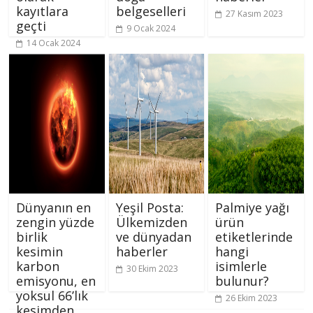
kayıtlara
belgeselleri
27 Kasım 2023
geçti
9 Ocak 2024
14 Ocak 2024
Dünyanın en
Yeşil Posta:
Palmiye yağı
zengin yüzde
Ülkemizden
ürün
birlik
ve dünyadan
etiketlerinde
kesimin
haberler
hangi
karbon
isimlerle
30 Ekim 2023
emisyonu, en
bulunur?
yoksul 66’lık
26 Ekim 2023
kesimden