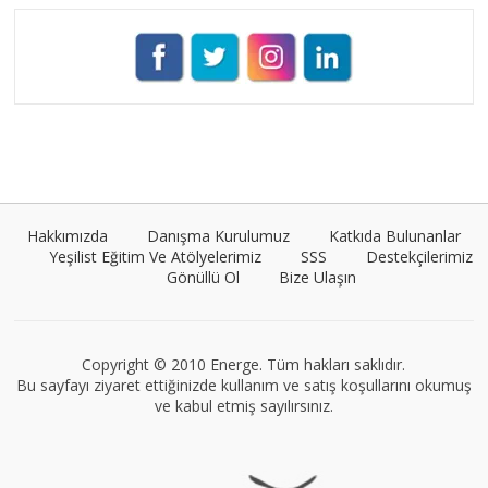
Pınar Demirkan
Tüm yazıları görüntüle
Umut Cantörü
Tüm yazıları görüntüle
Hakkımızda
Danışma Kurulumuz
Katkıda Bulunanlar
Yeşilist Eğitim Ve Atölyelerimiz
SSS
Destekçilerimiz
Gönüllü Ol
Bize Ulaşın
VEGG İstanbul
Tüm yazıları görüntüle
Copyright © 2010 Energe. Tüm hakları saklıdır.
Bu sayfayı ziyaret ettiğinizde kullanım ve satış koşullarını okumuş
ve kabul etmiş sayılırsınız.
Müge Suyolcu
Tüm yazıları görüntüle