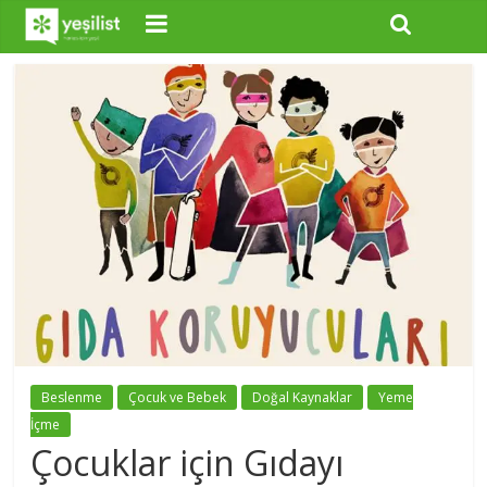
Beslenme
Çocuk ve Bebek
Doğal Kaynaklar
Yeme
İçme
Çocuklar için Gıdayı