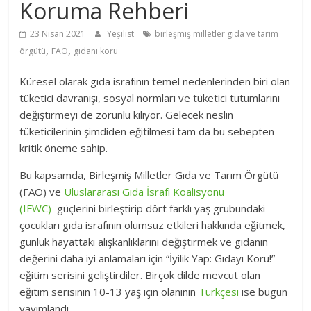
Koruma Rehberi
23 Nisan 2021
Yeşilist
birleşmiş milletler gıda ve tarım
,
,
örgütü
FAO
gıdanı koru
Küresel olarak gıda israfının temel nedenlerinden biri olan
tüketici davranışı, sosyal normları ve tüketici tutumlarını
değiştirmeyi de zorunlu kılıyor. Gelecek neslin
tüketicilerinin şimdiden eğitilmesi tam da bu sebepten
kritik öneme sahip.
Bu kapsamda, Birleşmiş Milletler Gıda ve Tarım Örgütü
(FAO) ve
Uluslararası Gıda İsrafı Koalisyonu
(IFWC)
güçlerini birleştirip dört farklı yaş grubundaki
çocukları gıda israfının olumsuz etkileri hakkında eğitmek,
günlük hayattaki alışkanlıklarını değiştirmek ve gıdanın
değerini daha iyi anlamaları için “İyilik Yap: Gıdayı Koru!”
eğitim serisini geliştirdiler. Birçok dilde mevcut olan
eğitim serisinin 10-13 yaş için olanının
Türkçesi
ise bugün
yayımlandı.