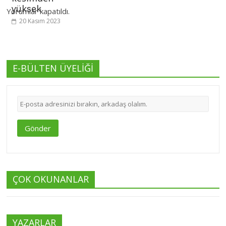
yüksek
Yorumlar kapatıldı.
20 Kasım 2023
E-BÜLTEN ÜYELİĞİ
Gönder
ÇOK OKUNANLAR
YAZARLAR