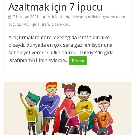
Azaltmak için 7 İpucu
7 Haziran 2021
Aslı Nart
birleşmiş milletler gıda ve tarım
,
,
,
örgütü
FAO
gıda israfı
gıdanı koru
Araştırmalara göre, eğer “gıda israfı” bir ülke
olsaydı, dünyada en çok sera gazı emisyonuna
sebebiyet veren 3. ülke olurdu! Türkiye'de gıda
israfının %61'inin evlerde...
Devam