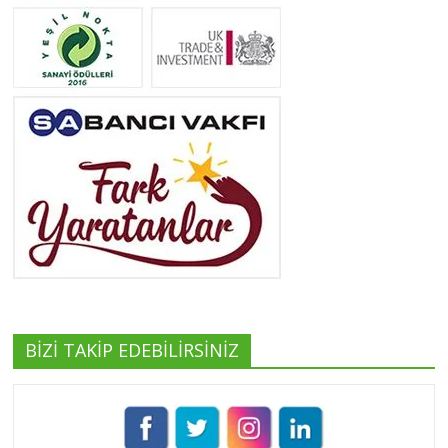
Neslihan Edeş
Tüm yazıları görüntüle
Yeşilist
Tüm yazıları görüntüle
BİZİ TAKİP EDEBİLİRSİNİZ
Pınar Demirkan
Tüm yazıları görüntüle