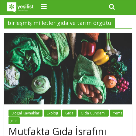
birleşmiş milletler gıda ve tarım örgütü
Doğal Kaynaklar
Ekoloji
Gıda
Gıda Gündemi
Yeme
İçme
Mutfakta Gıda İsrafını