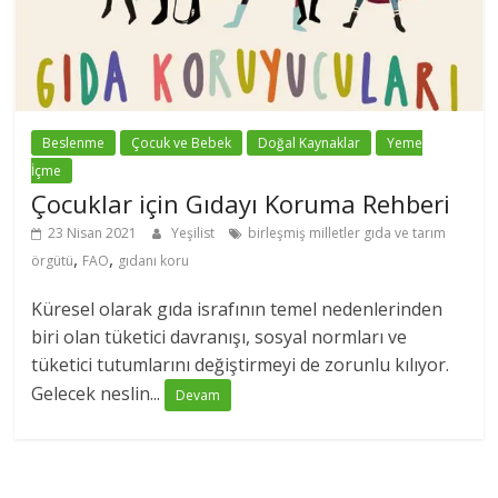
Beslenme
Çocuk ve Bebek
Doğal Kaynaklar
Yeme
İçme
Çocuklar için Gıdayı Koruma Rehberi
23 Nisan 2021
Yeşilist
birleşmiş milletler gıda ve tarım
,
,
örgütü
FAO
gıdanı koru
Küresel olarak gıda israfının temel nedenlerinden
biri olan tüketici davranışı, sosyal normları ve
tüketici tutumlarını değiştirmeyi de zorunlu kılıyor.
Gelecek neslin...
Devam