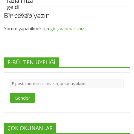
fazla imza
geldi
Bir cevap yazın
25 Ocak 2024
Yorum yapabilmek için
giriş yapmalısınız
.
E-BÜLTEN ÜYELİĞİ
Gönder
ÇOK OKUNANLAR