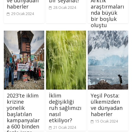
ve dünyadan
bir seyahat!
Arktik
haberler
araştırmaları
28 Ocak 2024
nda büyük
29 Ocak 2024
bir boşluk
oluştu
26 Ocak 2024
2023’te iklim
İklim
Yeşil Posta:
krizine
değişikliği
ülkemizden
yönelik
ruh sağlımızı
ve dünyadan
başlatılan
nasıl
haberler
kampanyalar
etkiliyor?
15 Ocak 2024
a 600 binden
21 Ocak 2024