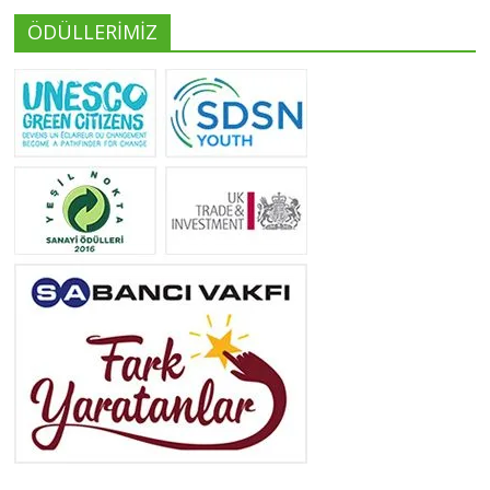
ÖDÜLLERİMİZ
Yeliz Yılmaz
Tüm yazıları görüntüle
Neslihan Edeş
Tüm yazıları görüntüle
Yeşilist
Tüm yazıları görüntüle