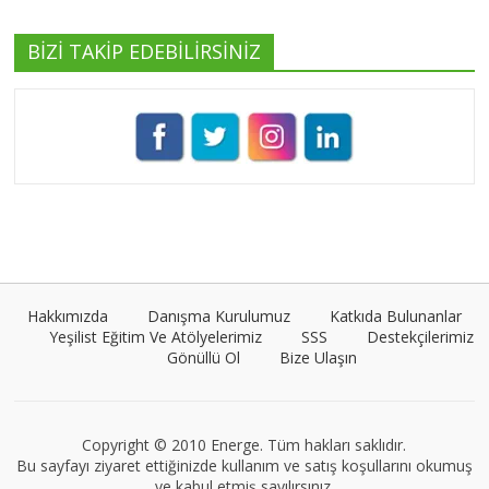
BİZİ TAKİP EDEBİLİRSİNİZ
Pınar Demirkan
Tüm yazıları görüntüle
Umut Cantörü
Tüm yazıları görüntüle
Hakkımızda
Danışma Kurulumuz
Katkıda Bulunanlar
Yeşilist Eğitim Ve Atölyelerimiz
SSS
Destekçilerimiz
Gönüllü Ol
Bize Ulaşın
Müge Suyolcu
Tüm yazıları görüntüle
Copyright © 2010 Energe. Tüm hakları saklıdır.
Bu sayfayı ziyaret ettiğinizde kullanım ve satış koşullarını okumuş
ve kabul etmiş sayılırsınız.