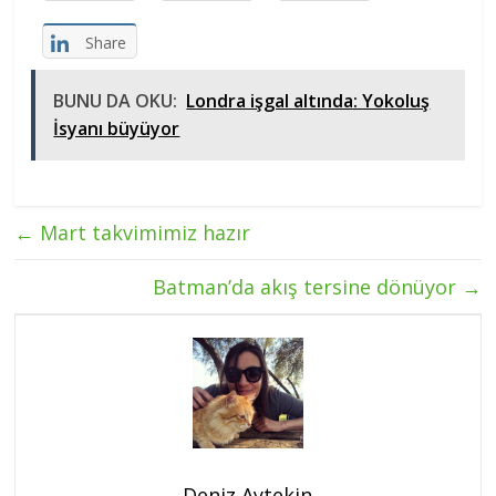
Share
BUNU DA OKU:
Londra işgal altında: Yokoluş
İsyanı büyüyor
←
Mart takvimimiz hazır
Batman’da akış tersine dönüyor
→
Deniz Aytekin