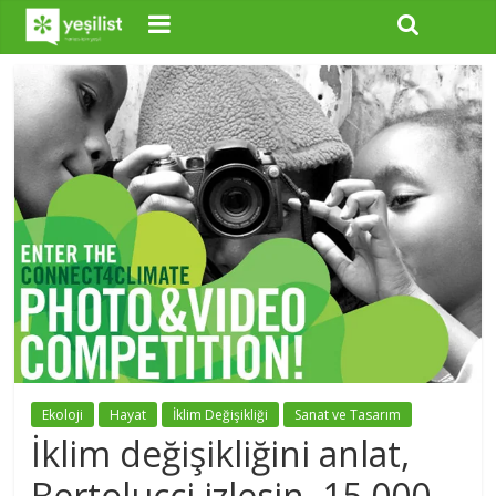
Ekoloji
Hayat
İklim Değişikliği
Sanat ve Tasarım
İklim değişikliğini anlat,
Bertolucci izlesin, 15.000