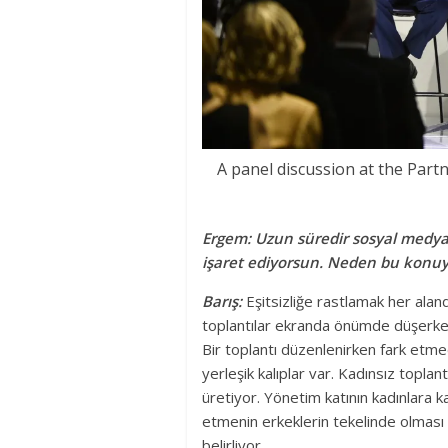
A panel discussion at the Par
Ergem: Uzun süredir sosyal medya
işaret ediyorsun. Neden bu konu
Barış:
Eşitsizliğe rastlamak her ala
toplantılar ekranda önümde düşerken
Bir toplantı düzenlenirken fark et
yerleşik kalıplar var. Kadınsız topl
üretiyor. Yönetim katının kadınlara k
etmenin erkeklerin tekelinde olması d
belirliyor.