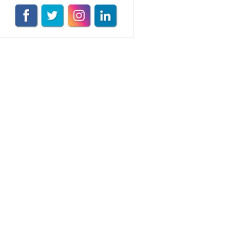
VEGG İstanbul
Tüm yazıları görüntüle
Naz Kural
Tüm yazıları görüntüle
Sezin İlbasmış
Tüm yazıları görüntüle
Nermin Köse
Tüm yazıları görüntüle