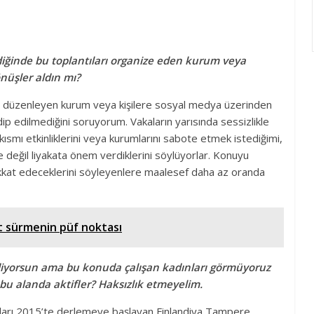
rdiğinde bu toplantıları organize eden kurum veya
nüşler aldın mı?
iği düzenleyen kurum veya kişilere sosyal medya üzerinden
ip edilmediğini soruyorum. Vakaların yarısında sessizlikle
kısmı etkinliklerini veya kurumlarını sabote etmek istediğimi,
 değil liyakata önem verdiklerini söylüyorlar. Konuyu
kkat edeceklerini söyleyenlere maalesef daha az oranda
et sürmenin püf noktası
ediyorsun ama bu konuda çalışan kadınları görmüyoruz
u alanda aktifler? Haksızlık etmeyelim.
ntıları 2015’te derlemeye başlayan Finlandiya Tampere