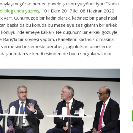
l paylaşımı görse hemen panele şu soruyu yöneltiyor: “Kadın
sel blog’unda yazmış
, “01 Ekim 2017 ile 08 Haziran 2022
k var”. Günümüzde bir kadın olarak, kadınsız bir panel nasıl
ış’tan başka da bu konuda bu meseleye ses çıkaran bir erkek
u konuyu irdelemeye kalkar? Ne düşünür? Bir erkek gözüyle
Barış’la bir söyleşi yaptım. (Panellerin kadınsız olmasına
vermesini beklemekle beraber, çağırıldıkları panellerde
daşlarımdan ve kendi eşimden de bunu sorgulamalarını