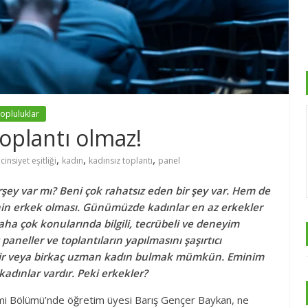
opluluklar
oplantı olmaz!
,
,
,
cinsiyet eşitliği
kadın
kadınsız toplantı
panel
irşey var mı? Beni çok rahatsız eden bir şey var. Hem de
inin erkek olması. Günümüzde kadınlar en az erkekler
ha çok konularında bilgili, tecrübeli ve deneyim
paneller ve toplantıların yapılmasını şaşırtıcı
r veya birkaç uzman kadın bulmak mümkün. Eminim
adınlar vardır. Peki erkekler?
mi Bölümü’nde öğretim üyesi Barış Gençer Baykan, ne