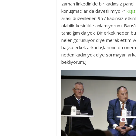
zaman linkedin’de bir kadınsız pane
konuşmacılar da davetli miydi?”
Kişi
arası düzenlenen 957 kadınsız etkinli
olabilir kesinlikle anlamıyorum. Bar
tanıdığım da yok. Bir erkek neden b
neler görünüyor diye merak ettim ve 
başka erkek arkadaşlarımın da önem 
neden kadın yok diye sormayan arka
bekliyorum.)