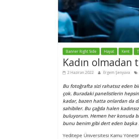
Banner Right Side
Hayat
Kent
T
Kadın olmadan t
2 Haziran 2022
Ergem Şenyuva
Bu fotoğrafta sizi rahatsız eden b
çok. Buradaki panelistlerin heps
kadar, bazen hatta onlardan da da
sahibiler. Bu çağda halen kadınsız 
buluyorum. Hemen her konuda bi
bunu benim gibi dert eden başka k
Yeditepe Üniversitesi Kamu Yöneti