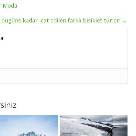
ir Moda
e bugüne kadar icat edilen farklı bisiklet türleri
→
va
siniz