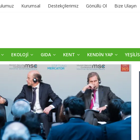
ulumuz
Kurumsal
Destekçilerimiz
Gönüllü Ol
Bize Ulaşın
EKOLOJİ
GIDA
KENT
KENDİN YAP
YEŞİLİ