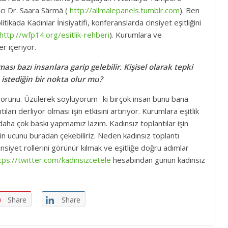
acı Dr. Saara Särmä (
http://allmalepanels.tumblr.com
). Ben
tikada Kadınlar İnisiyatifi, konferanslarda cinsiyet eşitliğini
http://wfp14.org/esitlik-rehberi
). Kurumlara ve
r içeriyor.
sı bazı insanlara garip gelebilir. Kişisel olarak tepki
istediğin bir nokta olur mu?
 sorunu. Üzülerek söylüyorum -ki birçok insan bunu bana
ıları derliyor olması işin etkisini artırıyor. Kurumlara eşitlik
 daha çok baskı yapmamız lazım. Kadınsız toplantılar işin
in ucunu buradan çekebiliriz. Neden kadınsız toplantı
siyet rollerini görünür kılmak ve eşitliğe doğru adımlar
tps://twitter.com/kadinsizcetele
hesabından günün kadınsız
Share
Share