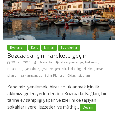
Ekoturizm
Kent
Mimari
Topluluklar
Bozcaada için harekete geçin
,
,
29 Eylül 2014
Beste Bal
akvaryum koyu
balıkesir
,
,
,
,
Bozcaada
çanakkale
çevre ve şehircilik bakanlığı
dilekçe
imar
,
,
,
planı
imza kampanyası
Şehir Plancıları Odası
sit alanı
Kendimizi yenilemek, biraz soluklanmak için ilk
aklımıza gelen yerlerden biri Bozcaada. Bağları, bir
tarihe ev sahipliği yapan ve izlerini de taşıyan
sokakları, yerel lezzetleri ve müthiş...
Devam