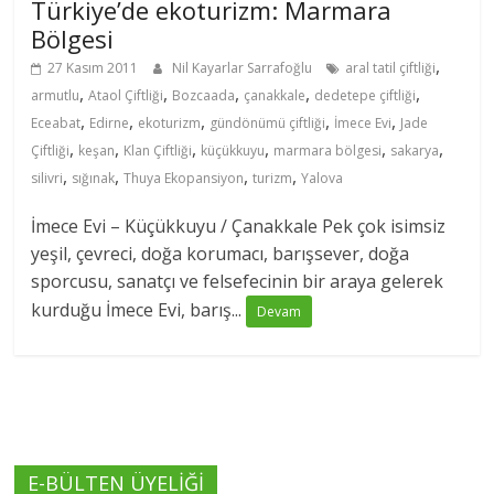
Türkiye’de ekoturizm: Marmara
Bölgesi
,
27 Kasım 2011
Nil Kayarlar Sarrafoğlu
aral tatil çiftliği
,
,
,
,
,
armutlu
Ataol Çiftliği
Bozcaada
çanakkale
dedetepe çiftliği
,
,
,
,
,
Eceabat
Edirne
ekoturizm
gündönümü çiftliği
İmece Evi
Jade
,
,
,
,
,
,
Çiftliği
keşan
Klan Çiftliği
küçükkuyu
marmara bölgesi
sakarya
,
,
,
,
silivri
sığınak
Thuya Ekopansiyon
turizm
Yalova
İmece Evi – Küçükkuyu / Çanakkale Pek çok isimsiz
yeşil, çevreci, doğa korumacı, barışsever, doğa
sporcusu, sanatçı ve felsefecinin bir araya gelerek
kurduğu İmece Evi, barış...
Devam
E-BÜLTEN ÜYELİĞİ