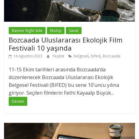
Banner Right Side
Ekoloji
Sanat
Bozcaada Uluslararası Ekolojik Film
Festivali 10 yaşında
,
,
16 Ağustos 2023
Yeşilist
belgesel
bifed
Bozcaada
11-15 Ekim tarihleri arasında Bozcaada’da
düzenlenecek Bozcaada Uluslararası Ekolojik
Belgesel Festivali (BIFED) bu sene 10’uncu yılına
giriyor. Seçilen filmlerin Fethi Kayaalp Büyük...
Devam