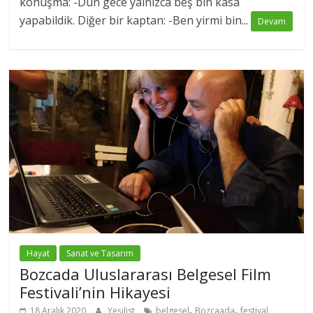
konuşma: -Dün gece yalnızca beş bin kasa
yapabildik. Diğer bir kaptan: -Ben yirmi bin...
Devam
Hayat
Sanat ve Tasarım
Bozcada Uluslararası Belgesel Film
Festivali’nin Hikayesi
,
,
18 Aralık 2020
Yeşilist
belgesel
Bozcaada
festival