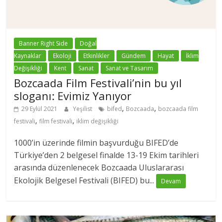
Banner Right Side
Doğal
Kaynaklar
Ekoloji
Etkinlikler
Gündem
Hayat
İklim
Değişikliği
Kent
Sanat
Sanat ve Tasarım
Bozcaada Film Festivali’nin bu yıl
sloganı: Evimiz Yanıyor
,
,
29 Eylül 2021
Yeşilist
bifed
Bozcaada
bozcaada film
,
,
festivali
film festivali
iklim değişikliği
1000’in üzerinde filmin başvurduğu BIFED’de
Türkiye’den 2 belgesel finalde 13-19 Ekim tarihleri
arasında düzenlenecek Bozcaada Uluslararası
Ekolojik Belgesel Festivali (BIFED) bu...
Devam