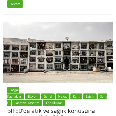
Devam
Doğal
Kaynaklar
Ekoloji
Genel
Hayat
Kent
Sağlık
Sana
t
Sanat ve Tasarım
Topluluklar
BIFED’de atık ve sağlık konusuna