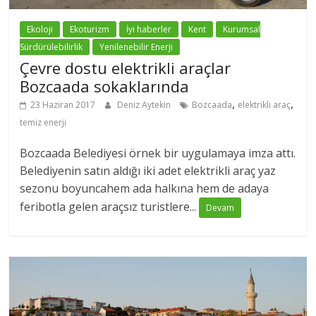
Ekoloji
Ekoturizm
İyi haberler
Kent
Kurumsal
Sürdürülebilirlik
Yenilenebilir Enerji
Çevre dostu elektrikli araçlar
Bozcaada sokaklarında
,
,
23 Haziran 2017
Deniz Aytekin
Bozcaada
elektrikli araç
temiz enerji
Bozcaada Belediyesi örnek bir uygulamaya imza attı.
Belediyenin satın aldığı iki adet elektrikli araç yaz
sezonu boyuncahem ada halkına hem de adaya
feribotla gelen araçsız turistlere...
Devam