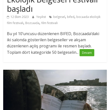
başladı
,
,
12 Ekim 2023
Yeşilist
belgesel
bifed
bocaada ekolojik
,
,
film festivali
Bozcaada
film festivali
Bu yıl 10’uncusu düzenlenen BIFED, Bozcaada’daki
iki salonda gösterilen belgeseller ve akşam
düzenlenen açılış programı ile resmen başladı.
Toplam dört kategoride 50 belgeselin...
Devam