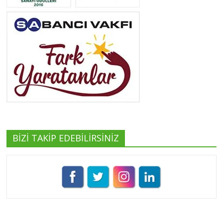
Neslihan Edeş
Tüm yazıları görüntüle
Yeşilist
Tüm yazıları görüntüle
BİZİ TAKİP EDEBİLİRSİNİZ
Pınar Demirkan
Tüm yazıları görüntüle
Umut Cantörü