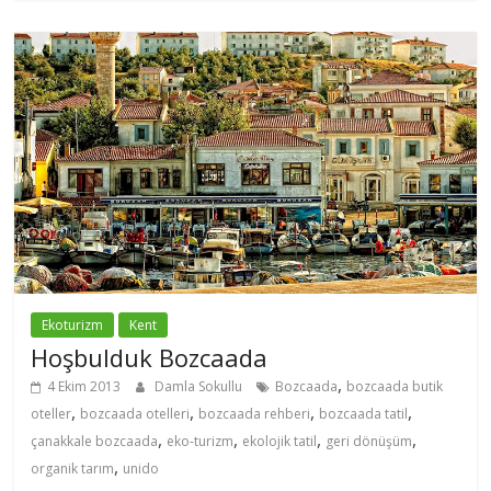
Ekoturizm
Kent
Hoşbulduk Bozcaada
,
4 Ekim 2013
Damla Sokullu
Bozcaada
bozcaada butik
,
,
,
,
oteller
bozcaada otelleri
bozcaada rehberi
bozcaada tatil
,
,
,
,
çanakkale bozcaada
eko-turizm
ekolojik tatil
geri dönüşüm
,
organik tarım
unido