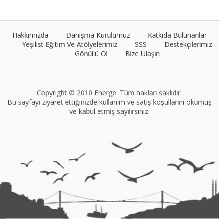
Tüm yazıları görüntüle
Hakkımızda
Danışma Kurulumuz
Katkıda Bulunanlar
Yeşilist Eğitim Ve Atölyelerimiz
SSS
Destekçilerimiz
Gönüllü Ol
Bize Ulaşın
Müge Suyolcu
Tüm yazıları görüntüle
Copyright © 2010 Energe. Tüm hakları saklıdır.
Bu sayfayı ziyaret ettiğinizde kullanım ve satış koşullarını okumuş
ve kabul etmiş sayılırsınız.
VEGG İstanbul
Tüm yazıları görüntüle
Naz Kural
Tüm yazıları görüntüle