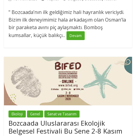
" Bozcaada’nın ilk geldiğimiz hali hayranlık vericiydi.
Bizim ilk deneyimimiz hala arkadaşım olan Osman’la
bir paraketa avını piç aylaşmaktı. Bomboş
kumsallar, küçük balıkçı...
Devam
Ekoloji
Genel
Sanat ve Tasarım
Bozcaada Uluslararası Ekolojik
Belgesel Festivali Bu Sene 2-8 Kasım