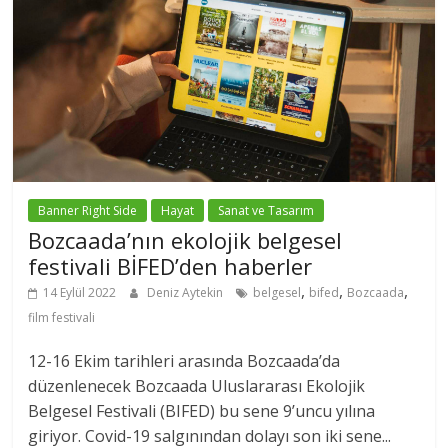
Banner Right Side
Hayat
Sanat ve Tasarım
Bozcaada’nın ekolojik belgesel
festivali BİFED’den haberler
,
,
,
14 Eylül 2022
Deniz Aytekin
belgesel
bifed
Bozcaada
film festivali
12-16 Ekim tarihleri arasında Bozcaada’da
düzenlenecek Bozcaada Uluslararası Ekolojik
Belgesel Festivali (BIFED) bu sene 9’uncu yılına
giriyor. Covid-19 salgınından dolayı son iki sene...