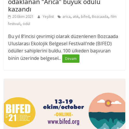
odaklanan “Arica” büyük ödülü
kazandı
,
,
,
,
20 Ekim 2021
Yeşilist
arica
atık
bifed
Bozcaada
film
,
festivali
ödül
Bu yıl 8’incisi çevrimiçi olarak düzenlenen Bozcaada
Uluslarası Ekolojik Belgesel Festivali’nde (BIFED)
ödüller sahiplerini buldu. 100 ülkeden başvuran
binin üzerinde belgesel...
Devam