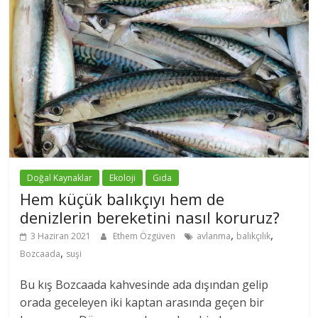
Doğal Kaynaklar
Ekoloji
Gıda
Hem küçük balıkçıyı hem de
denizlerin bereketini nasıl koruruz?
,
,
3 Haziran 2021
Ethem Özgüven
avlanma
balıkçılık
,
Bozcaada
suşi
Bu kış Bozcaada kahvesinde ada dışından gelip
orada geceleyen iki kaptan arasında geçen bir