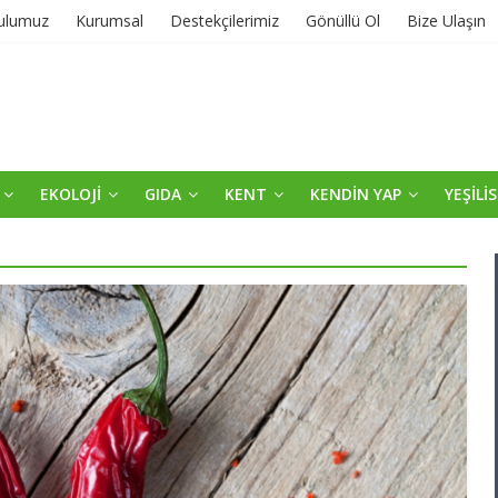
ulumuz
Kurumsal
Destekçilerimiz
Gönüllü Ol
Bize Ulaşın
EKOLOJİ
GIDA
KENT
KENDİN YAP
YEŞİLİ