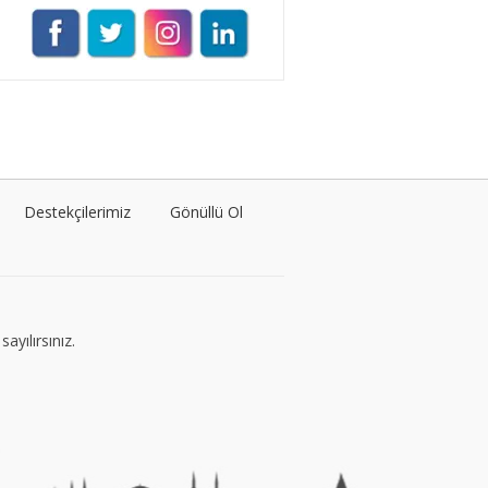
Müge Suyolcu
Tüm yazıları görüntüle
Naz Kural
Tüm yazıları görüntüle
Destekçilerimiz
Gönüllü Ol
Sezin İlbasmış
Tüm yazıları görüntüle
ayılırsınız.
Esra Gürses
Tüm yazıları görüntüle