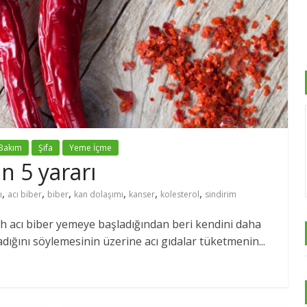
 Bakım
Şifa
Yeme İçme
n 5 yararı
,
,
,
,
,
,
ı
acı biber
biber
kan dolaşımı
kanser
kolesterol
sindirim
h acı biber yemeye başladığından beri kendini daha
adığını söylemesinin üzerine acı gıdalar tüketmenin...