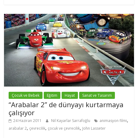
Çocuk ve Bebek
Eğitim
Hayat
Sanat ve Tasarım
“Arabalar 2” de dünyayı kurtarmaya
çalışıyor
,
24 Haziran 2011
Nil Kayarlar Sarrafoğlu
animasyon filmi
,
,
,
arabalar 2
çevrecilik
çocuk ve çevrecilik
John Lasseter