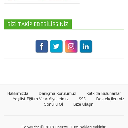
BİZİ TAKİP EDEBİLİRSİNİZ
Pınar Demirkan
Tüm yazıları görüntüle
Umut Cantörü
Tüm yazıları görüntüle
Hakkımızda
Danışma Kurulumuz
Katkıda Bulunanlar
Yeşilist Eğitim Ve Atölyelerimiz
SSS
Destekçilerimiz
Gönüllü Ol
Bize Ulaşın
VEGG İstanbul
Tüm yazıları görüntüle
Copyright © 2010 Energe. Tüm hakları saklıdır.