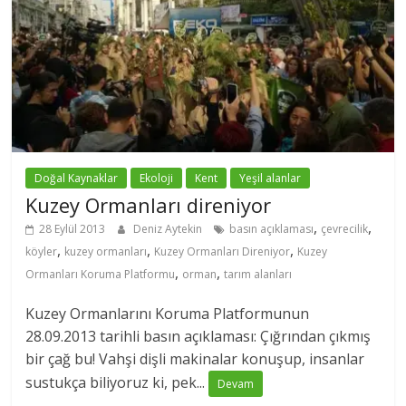
Doğal Kaynaklar
Ekoloji
Kent
Yeşil alanlar
Kuzey Ormanları direniyor
,
,
28 Eylül 2013
Deniz Aytekin
basın açıklaması
çevrecilik
,
,
,
köyler
kuzey ormanları
Kuzey Ormanları Direniyor
Kuzey
,
,
Ormanları Koruma Platformu
orman
tarım alanları
Kuzey Ormanlarını Koruma Platformunun
28.09.2013 tarihli basın açıklaması: Çığrından çıkmış
bir çağ bu! Vahşi dişli makinalar konuşup, insanlar
sustukça biliyoruz ki, pek...
Devam