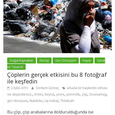
Doğal Kaynaklar
Ekoloji
Geri Dönüşüm
Hayat
Sanat
ve Tasarım
Çöplerin gerçek etkisini bu 8 fotoğraf
ile keşfedin
2 Eylül 2015
Görkem Gömeç
arkada bir başkentin olması
,
,
,
,
,
,
,
ise düşündürücü.
Artvin
beyrut
çevre
çevrecilik
çöp
Douniamag
,
,
,
geri dönüşüm
Maldivler
taj mahal
Thilafushi
Bu çöp, çöp arabalarına doldurulduğunda ise