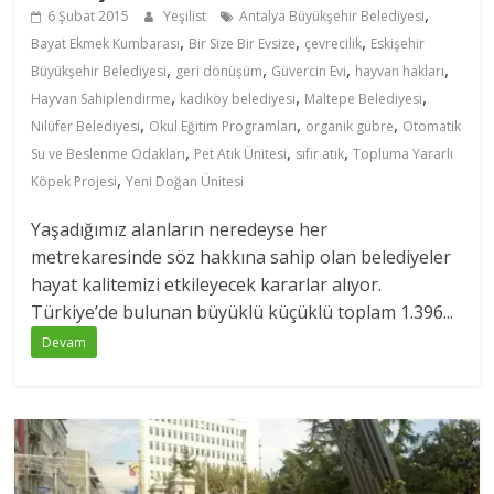
,
6 Şubat 2015
Yeşilist
Antalya Büyükşehir Belediyesi
,
,
,
Bayat Ekmek Kumbarası
Bir Size Bir Evsize
çevrecilik
Eskişehir
,
,
,
,
Büyükşehir Belediyesi
geri dönüşüm
Güvercin Evi
hayvan hakları
,
,
,
Hayvan Sahiplendirme
kadıköy belediyesi
Maltepe Belediyesi
,
,
,
Nilüfer Belediyesi
Okul Eğitim Programları
organik gübre
Otomatik
,
,
,
Su ve Beslenme Odakları
Pet Atık Ünitesi
sıfır atık
Topluma Yararlı
,
Köpek Projesi
Yeni Doğan Ünitesi
Yaşadığımız alanların neredeyse her
metrekaresinde söz hakkına sahip olan belediyeler
hayat kalitemizi etkileyecek kararlar alıyor.
Türkiye’de bulunan büyüklü küçüklü toplam 1.396...
Devam