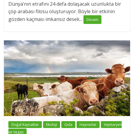
Dünya’nın etrafını 24 defa dolaşacak uzunlukta bir
çöp arabası filosu oluşturuyor. Böyle bir etkinin
gözden kaçması imkansız desek...
Devam
Doğal Kaynaklar
Ekoloji
Gıda
Hayvanlar
Vejetaryen
ve Vegan