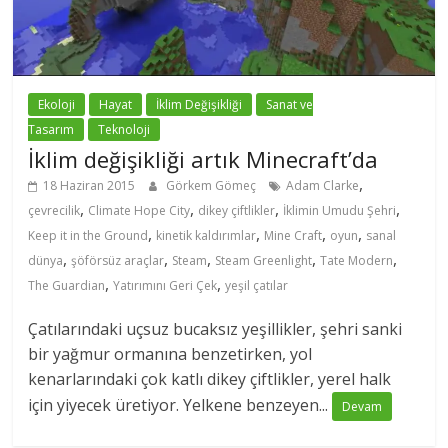
Ekoloji
Hayat
İklim Değişikliği
Sanat ve
Tasarım
Teknoloji
İklim değişikliği artık Minecraft’da
,
18 Haziran 2015
Görkem Gömeç
Adam Clarke
,
,
,
,
çevrecilik
Climate Hope City
dikey çiftlikler
İklimin Umudu Şehri
,
,
,
,
Keep it in the Ground
kinetik kaldırımlar
Mine Craft
oyun
sanal
,
,
,
,
,
dünya
şöförsüz araçlar
Steam
Steam Greenlight
Tate Modern
,
,
The Guardian
Yatırımını Geri Çek
yeşil çatılar
Çatılarındaki uçsuz bucaksız yeşillikler, şehri sanki
bir yağmur ormanına benzetirken, yol
kenarlarındaki çok katlı dikey çiftlikler, yerel halk
için yiyecek üretiyor. Yelkene benzeyen...
Devam