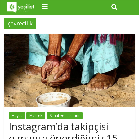
çevrecilik
Hayat
Mercek
Sanat ve Tasarım
Instagram’da takipçisi
olmanızı önerdiğimiz 15