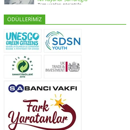
Tüm yazıları görüntüle
ÖDÜLLERİMİZ
Yeliz Yılmaz
Tüm yazıları görüntüle
Neslihan Edeş
Tüm yazıları görüntüle
Yeşilist
Tüm yazıları görüntüle