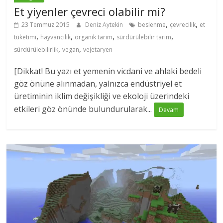
Et yiyenler çevreci olabilir mi?
,
,
23 Temmuz 2015
Deniz Aytekin
beslenme
çevrecilik
et
,
,
,
,
tüketimi
hayvancılık
organik tarım
sürdürülebilir tarım
,
,
sürdürülebilirlik
vegan
vejetaryen
[Dikkat! Bu yazı et yemenin vicdani ve ahlaki bedeli
göz önüne alınmadan, yalnızca endüstriyel et
üretiminin iklim değişikliği ve ekoloji üzerindeki
etkileri göz önünde bulundurularak...
Devam