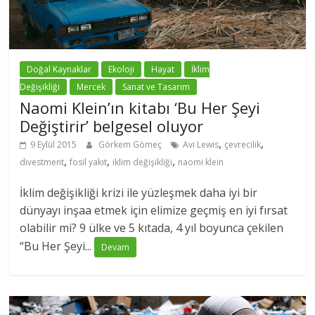
Doğal Kaynaklar
Ekoloji
Hayat
İklim
Değişikliği
Mercek
Sanat ve Tasarım
Naomi Klein’ın kitabı ‘Bu Her Şeyi
Değiştirir’ belgesel oluyor
,
,
9 Eylül 2015
Görkem Gömeç
Avi Lewis
çevrecilik
,
,
,
divestment
fosil yakıt
iklim değişikliği
naomi klein
İklim değişikliği krizi ile yüzleşmek daha iyi bir
dünyayı inşaa etmek için elimize geçmiş en iyi fırsat
olabilir mi? 9 ülke ve 5 kıtada, 4 yıl boyunca çekilen
“Bu Her Şeyi...
Devam