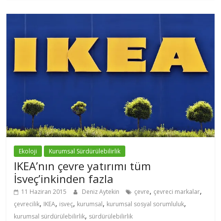
Ekoloji
Kurumsal Sürdürülebilirlik
IKEA’nın çevre yatırımı tüm
İsveç’inkinden fazla
,
,
11 Haziran 2015
Deniz Aytekin
çevre
çevreci markalar
,
,
,
,
,
çevrecilik
IKEA
isveç
kurumsal
kurumsal sosyal sorumluluk
,
kurumsal sürdürülebilirlik
sürdürülebilirlik