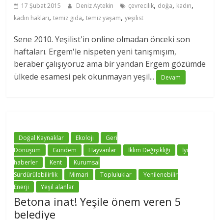
,
,
,
17 Şubat 2015
Deniz Aytekin
çevrecilik
doğa
kadın
,
,
,
kadın hakları
temiz gıda
temiz yaşam
yeşilist
Sene 2010. Yeşilist'in online olmadan önceki son
haftaları. Ergem'le nispeten yeni tanışmışım,
beraber çalışıyoruz ama bir yandan Ergem gözümde
ülkede esamesi pek okunmayan yeşil...
Devam
Doğal Kaynaklar
Ekoloji
Geri
Dönüşüm
Gündem
Hayvanlar
İklim Değişikliği
İyi
haberler
Kent
Kurumsal
Sürdürülebilirlik
Mimari
Topluluklar
Yenilenebilir
Enerji
Yeşil alanlar
Betona inat! Yeşile önem veren 5
belediye