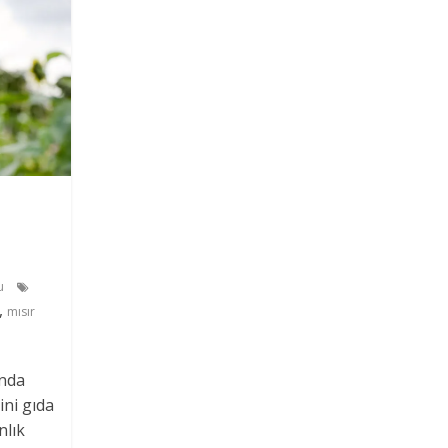
lu
,
mısır
ında
ini gıda
nlık