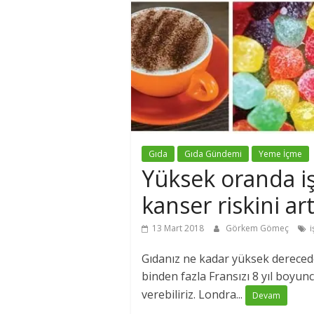
Gıda
Gıda Gündemi
Yeme İçme
Yüksek oranda iş
kanser riskini art
13 Mart 2018
Görkem Gömeç
i
Gıdanız ne kadar yüksek derecede
binden fazla Fransızı 8 yıl boyun
verebiliriz. Londra...
Devam