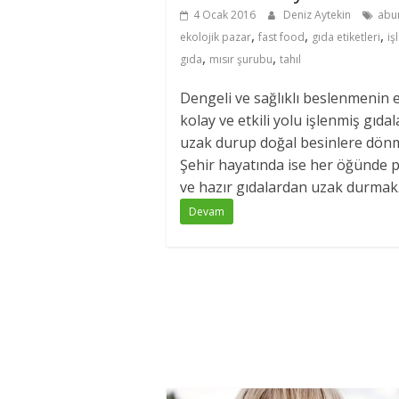
4 Ocak 2016
Deniz Aytekin
abu
,
,
,
ekolojik pazar
fast food
gıda etiketleri
iş
,
,
gıda
mısır şurubu
tahıl
Dengeli ve sağlıklı beslenmenin 
kolay ve etkili yolu işlenmiş gıda
uzak durup doğal besinlere dön
Şehir hayatında ise her öğünde p
ve hazır gıdalardan uzak durmak.
Devam