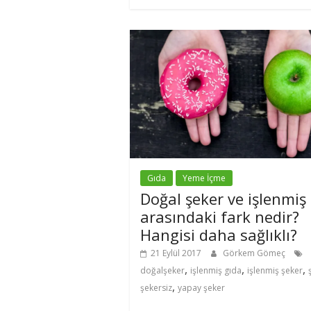
Gıda
Yeme İçme
Doğal şeker ve işlenmiş
arasındaki fark nedir?
Hangisi daha sağlıklı?
21 Eylül 2017
Görkem Gömeç
,
,
,
doğalşeker
işlenmiş gıda
işlenmiş şeker
,
şekersiz
yapay şeker