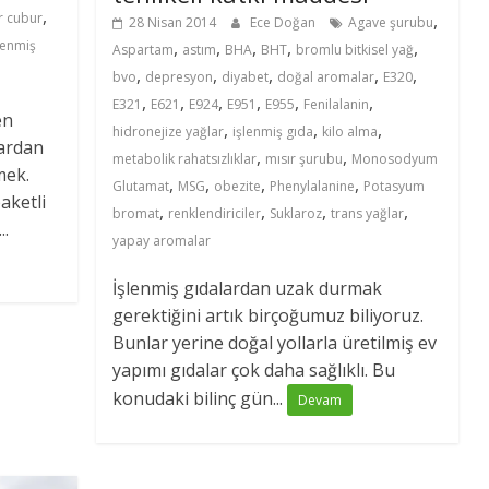
,
,
r cubur
28 Nisan 2014
Ece Doğan
Agave şurubu
,
,
,
,
,
lenmiş
Aspartam
astım
BHA
BHT
bromlu bitkisel yağ
,
,
,
,
,
bvo
depresyon
diyabet
doğal aromalar
E320
,
,
,
,
,
,
E321
E621
E924
E951
E955
Fenilalanin
en
,
,
,
hidronejize yağlar
işlenmiş gıda
kilo alma
lardan
,
,
metabolik rahatsızlıklar
mısır şurubu
Monosodyum
mek.
,
,
,
,
Glutamat
MSG
obezite
Phenylalanine
Potasyum
aketli
,
,
,
,
bromat
renklendiriciler
Suklaroz
trans yağlar
..
yapay aromalar
İşlenmiş gıdalardan uzak durmak
gerektiğini artık birçoğumuz biliyoruz.
Bunlar yerine doğal yollarla üretilmiş ev
yapımı gıdalar çok daha sağlıklı. Bu
konudaki bilinç gün...
Devam