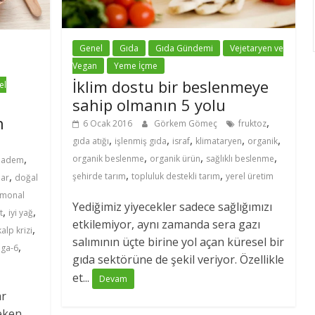
Genel
Gıda
Gıda Gündemi
Vejetaryen ve
Vegan
Yeme İçme
İklim dostu bir beslenmeye
el
sahip olmanın 5 yolu
n
,
6 Ocak 2016
Görkem Gömeç
fruktoz
,
,
,
,
,
gıda atığı
işlenmiş gıda
israf
klimataryen
organik
,
,
,
,
organik beslenme
organik ürün
sağlıklı beslenme
badem
,
,
,
şehirde tarım
topluluk destekli tarım
yerel üretim
lar
doğal
monal
Yediğimiz yiyecekler sadece sağlığımızı
,
,
t
iyi yağ
etkilemiyor, aynı zamanda sera gazı
,
kalp krizi
salımının üçte birine yol açan küresel bir
,
ga-6
gıda sektörüne de şekil veriyor. Özellikle
et...
Devam
ar
reken