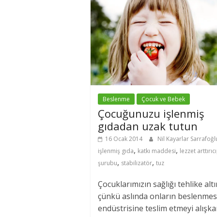
Beslenme
Çocuk ve Bebek
Çocuğunuzu işlenmiş
gıdadan uzak tutun
16 Ocak 2014
Nil Kayarlar Sarrafoğ
,
,
işlenmiş gıda
katkı maddesi
lezzet arttırıcı
,
,
şurubu
stabilizatör
tuz
Çocuklarımızın sağlığı tehlike alt
çünkü aslında onların beslenmes
endüstrisine teslim etmeyi alışka