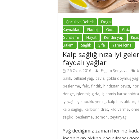
Çocuk ve Bebek
Doğal
Kaynaklar
Ekoloji
Gıda
Gıda
Gündemi
Hayat
Kendin yap
Kişis
Bakım
Sağlık
Şifa
Yeme İçme
Kalp sağlığınıza iyi gele
faydalı yağlar
26 Ocak 2016
Ergem Şenyuva
,
,
,
balık
bitkisel yağ
ceviz
çoklu doymuş yağ
,
,
,
,
beslenme
felç
fındık
hindistan cevizi
hor
,
,
denge
işlenmiş gıda
işlenmiş karbonhidra
,
,
,
iyi yağlar
kabuklu yemiş
kalp hastalıkları
,
,
,
kalp sağlığı
karbonhidrat
kilo verme
ome
,
,
sağlıklı beslenme
somon
zeytinyağı
Yağ dediğimiz zaman her ne kad
insanların aklına kaçınılması ge