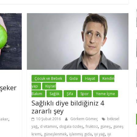
Çocuk ve Bebek
Gıda
Hayat
Kendin
 şeker
yap
Kişisel
Bakım
Sağlık
Şifa
Spor
Yeme İçme
Sağlıklı diye bildiğiniz 4
zararlı şey
,
10 Şubat 2016
Görkem Gömeç
bitkisel
şeker
,
,
,
,
,
yağ
d vitamini
doğala özdeş
fruktoz
güneş
güneş
,
,
,
,
kremi
güneşlenmek
işlenmiş gıda
iyi yağ
iyi