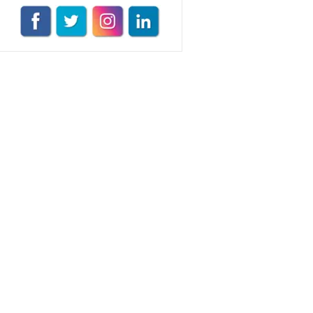
VEGG İstanbul
Tüm yazıları görüntüle
Naz Kural
Tüm yazıları görüntüle
Sezin İlbasmış
Tüm yazıları görüntüle
Esra Gürses
Tüm yazıları görüntüle