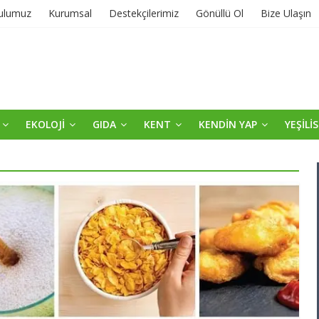
ulumuz
Kurumsal
Destekçilerimiz
Gönüllü Ol
Bize Ulaşın
EKOLOJİ
GIDA
KENT
KENDİN YAP
YEŞİLİ