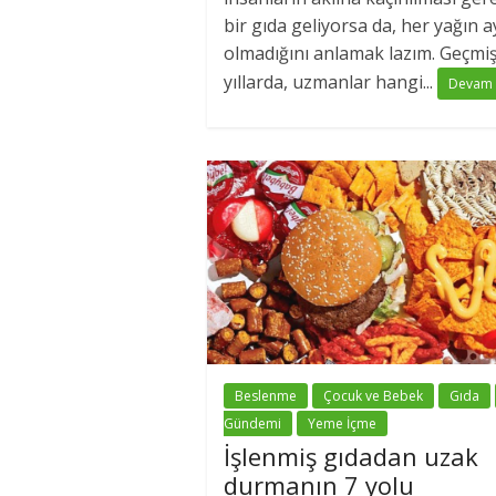
bir gıda geliyorsa da, her yağın a
olmadığını anlamak lazım. Geçmi
yıllarda, uzmanlar hangi...
Devam
Beslenme
Çocuk ve Bebek
Gıda
Gündemi
Yeme İçme
İşlenmiş gıdadan uzak
durmanın 7 yolu