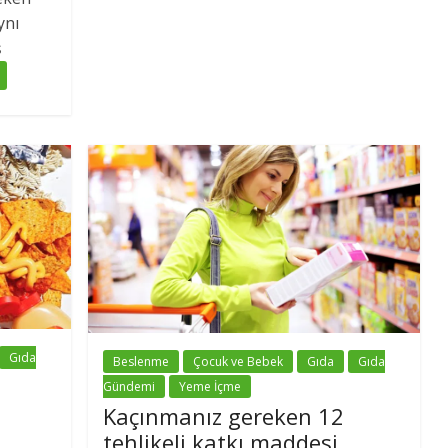
ynı
ş
Gıda
Beslenme
Çocuk ve Bebek
Gıda
Gıda
Gündemi
Yeme İçme
Kaçınmanız gereken 12
tehlikeli katkı maddesi