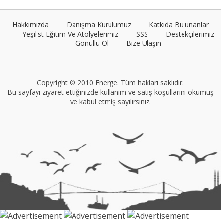
Hakkımızda
Danışma Kurulumuz
Katkıda Bulunanlar
Yeşilist Eğitim Ve Atölyelerimiz
SSS
Destekçilerimiz
Gönüllü Ol
Bize Ulaşın
VEGG İstanbul
Tüm yazıları görüntüle
Copyright © 2010 Energe. Tüm hakları saklıdır.
Bu sayfayı ziyaret ettiğinizde kullanım ve satış koşullarını okumuş
ve kabul etmiş sayılırsınız.
Müge Suyolcu
Tüm yazıları görüntüle
Naz Kural
Tüm yazıları görüntüle