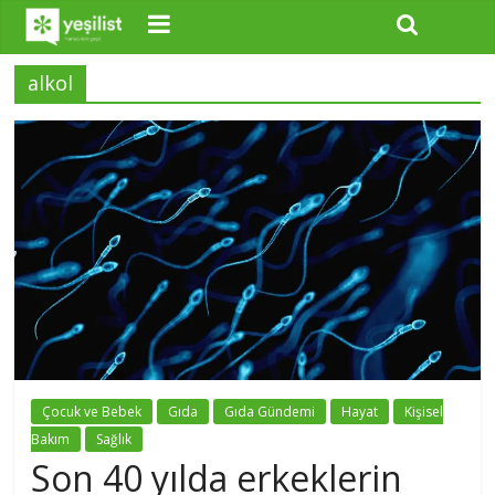
alkol
Çocuk ve Bebek
Gıda
Gıda Gündemi
Hayat
Kişisel
Bakım
Sağlık
Son 40 yılda erkeklerin