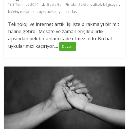
,
,
,
3 Temmuz 2014
Beste Bal
akıllı telefon
alkol
bilgisayar
,
,
,
kafein
melatonin
uykusuzluk
yatak odası
Teknoloji ve internet artık 'işi işte bırakma'yı bir mit
haline getirdi. Mesafe ve zaman erişilebilirlik
açısından pek bir anlam ifade etmez oldu. Bu hal
uykularımızı kaçırıyor,...
Devam