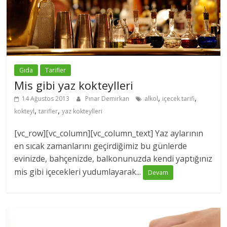
Gıda
Tarifler
Mis gibi yaz kokteylleri
,
,
14 Ağustos 2013
Pınar Demirkan
alkol
içecek tarifi
,
,
kokteyl
tarifler
yaz kokteylleri
[vc_row][vc_column][vc_column_text] Yaz aylarının
en sıcak zamanlarını geçirdiğimiz bu günlerde
evinizde, bahçenizde, balkonunuzda kendi yaptığınız
mis gibi içecekleri yudumlayarak...
Devam