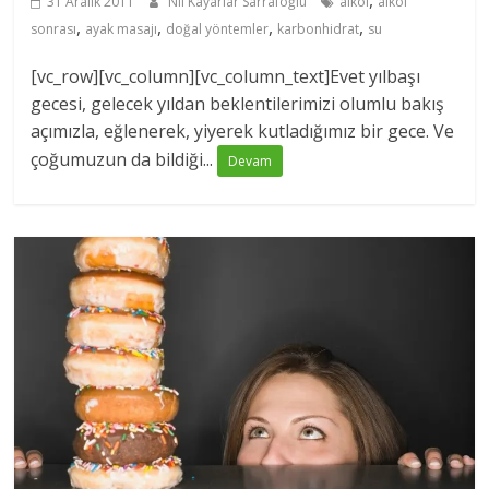
,
31 Aralık 2011
Nil Kayarlar Sarrafoğlu
alkol
alkol
,
,
,
,
sonrası
ayak masajı
doğal yöntemler
karbonhidrat
su
[vc_row][vc_column][vc_column_text]Evet yılbaşı
gecesi, gelecek yıldan beklentilerimizi olumlu bakış
açımızla, eğlenerek, yiyerek kutladığımız bir gece. Ve
çoğumuzun da bildiği...
Devam