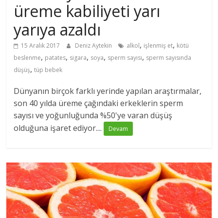
üreme kabiliyeti yarı
yarıya azaldı
,
,
15 Aralık 2017
Deniz Aytekin
alkol
işlenmiş et
kötü
,
,
,
,
,
beslenme
patates
sigara
soya
sperm sayısı
sperm sayısında
,
düşüş
tüp bebek
Dünyanın birçok farklı yerinde yapılan araştırmalar,
son 40 yılda üreme çağındaki erkeklerin sperm
sayısı ve yoğunluğunda %50'ye varan düşüş
olduğuna işaret ediyor....
Devam