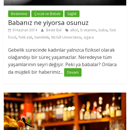
Beslenme
Çocuk ve Bebek
Sağlık
Babanız ne yiyorsa osunuz
,
,
,
9 Haziran 2014
Beste Bal
alkol
b vitamini
baba
fast
,
,
,
,
food
folik asit
hamilelik
McGill Universitesi
sigara
Gebelik sürecinde kadınlar yalnızca fiziksel olarak
olağandışı bir süreç yaşamazlar. Neredeyse tüm
yaşamlarının seyri değişir. Peki ya babalar? Onlara
da müjdeli bir haberimiz...
Devam