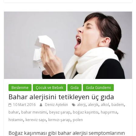
Beslenme
Çocuk ve Bebek
Gıda
Gıda Gündemi
Bahar alerjisini tetikleyen üç gıda
,
,
,
,
10 Mart 2016
Deniz Aytekin
alerji
alerjik
alkol
badem
,
,
,
,
,
bahar
bahar mevsimi
beyaz şarap
boğaz kaşıntısı
hapşırma
,
,
,
histamin
kereviz sapı
kırmızı şarap
polen
Boğaz kaşınması gibi bahar alerjisi semptomlarının