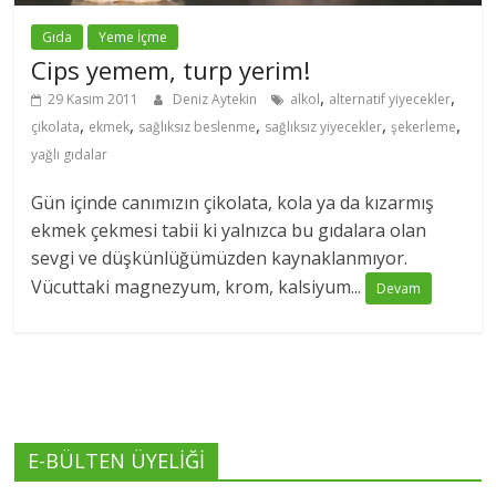
Gıda
Yeme İçme
Cips yemem, turp yerim!
,
,
29 Kasım 2011
Deniz Aytekin
alkol
alternatif yiyecekler
,
,
,
,
,
çikolata
ekmek
sağlıksız beslenme
sağlıksız yiyecekler
şekerleme
yağlı gıdalar
Gün içinde canımızın çikolata, kola ya da kızarmış
ekmek çekmesi tabii ki yalnızca bu gıdalara olan
sevgi ve düşkünlüğümüzden kaynaklanmıyor.
Vücuttaki magnezyum, krom, kalsiyum...
Devam
E-BÜLTEN ÜYELİĞİ