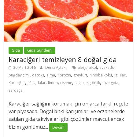
Gıda
Gıda Gündemi
Karaciğeri temizleyen 8 doğal gıda
,
,
,
30 Mart 2016
Deniz Aytekin
alerji
alkol
avakado
,
,
,
,
,
,
,
,
buğday çimi
detoks
elma
florozin
greyfurt
hindiba kökü
ig
ilaç
,
,
,
,
,
,
,
Karaciğer
lifli gıdalar
limon
rezene
sağlık
şişkinlik
taze gıda
zerdeçal
Karaciğer sağlığını korumak için onlarca farklı reçete
var piyasada. Doğal bitki karışımları ve eczanelerde
satılan gıda takviyeleri gibi çözümler mavcut ancak
bizim gönlümüz...
Devam