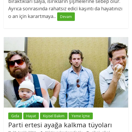
bıraktıkları salya, ısırıkların şişmelerine sebep olur.
Ayrıca sonrasında rahatsız edici kaşıntı da hayatınızı
o an için karartmaya...
Devam
Gıda
Hayat
Kişisel Bakım
Yeme İçme
Parti ertesi ayağa kalkma tüyoları