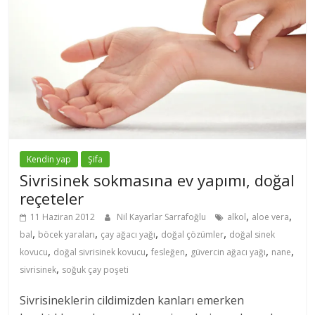
Kendin yap
Şifa
Sivrisinek sokmasına ev yapımı, doğal
reçeteler
,
,
11 Haziran 2012
Nil Kayarlar Sarrafoğlu
alkol
aloe vera
,
,
,
,
bal
böcek yaraları
çay ağacı yağı
doğal çözümler
doğal sinek
,
,
,
,
,
kovucu
doğal sivrisinek kovucu
fesleğen
güvercin ağacı yağı
nane
,
sivrisinek
soğuk çay poşeti
Sivrisineklerin cildimizden kanları emerken